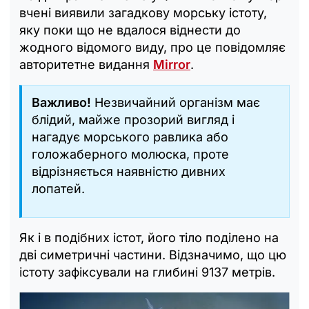
вчені виявили загадкову морську істоту,
яку поки що не вдалося віднести до
жодного відомого виду, про це повідомляє
авторитетне видання
Mirror
.
Важливо!
Незвичайний організм має
блідий, майже прозорий вигляд і
нагадує морського равлика або
голожаберного молюска, проте
відрізняється наявністю дивних
лопатей.
Як і в подібних істот, його тіло поділено на
дві симетричні частини. Відзначимо, що цю
істоту зафіксували на глибині 9137 метрів.