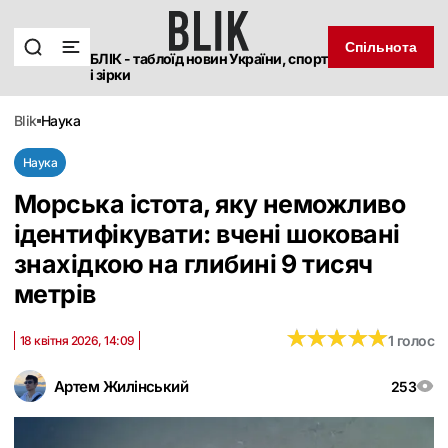
Спільнота
БЛІК - таблоїд новин України, спорт
і зірки
blik
наука
Наука
Морська істота, яку неможливо
ідентифікувати: вчені шоковані
знахідкою на глибині 9 тисяч
метрів
★
★
★
★
★
★
★
★
★
★
1 голос
18 квітня 2026, 14:09
Артем Жилінський
253