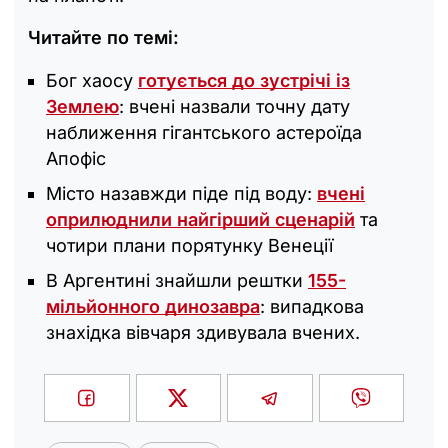
Читайте по темі:
Бог хаосу
готується до зустрічі із
Землею
: вчені назвали точну дату
наближення гігантського астероїда
Апофіс
Місто назавжди піде під воду:
вчені
оприлюднили найгірший сценарій
та
чотири плани порятунку Венеції
В Аргентині знайшли рештки
155-
мільйонного динозавра
: випадкова
знахідка вівчаря здивувала вчених.