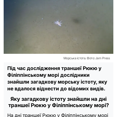
Морська істота. Фото: Jam Press
Під час дослідження траншеї Рюкю у
Філіппінському морі дослідники
знайшли загадкову морську істоту, яку
не вдалося віднести до відомих видів.
Яку загадкову істоту знайшли на дні
траншеї Рюкю у Філіппінському морі?
На дні траншеї Рюкю у Філіппінському морі