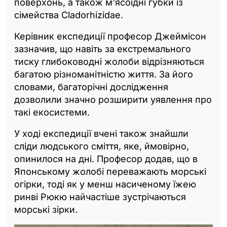
поверхонь, а також м'ясоїдні губки із
сімейства Cladorhizidae.
Керівник експедиції професор Джеймісон
зазначив, що навіть за екстремального
тиску глибоководні жолоби відрізняються
багатою різноманітністю життя. За його
словами, багаторічні дослідження
дозволили значно розширити уявлення про
такі екосистеми.
У ході експедиції вчені також знайшли
сліди людського сміття, яке, ймовірно,
опинилося на дні. Професор додав, що в
Японському жолобі переважають морські
огірки, тоді як у менш насиченому їжею
ринві Рюкю найчастіше зустрічаються
морські зірки.