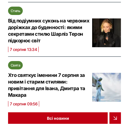
Стиль
Від подіумних суконь на червоних
доріжках до буденності: якими
секретами стилю Шарліз Терон
підкорює світ
7 серпня 13:34
Свята
Хто святкує іменини 7 серпня за
новим і старим стилями:
привітання для Івана, Дмитра та
Макара
7 серпня 09:56
Всі новини