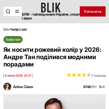
Спільнота
БЛІК - таблоїд новин України, спорт
і зірки
blik
лайфстайл
Лайфстайл
Як носити рожевий колір у 2026:
Андре Тан поділився модними
порадами
★
★
★
★
★
★
★
★
★
★
7 голосів
6 липня 2026, 20:21
Аліна Сівак
9748
5