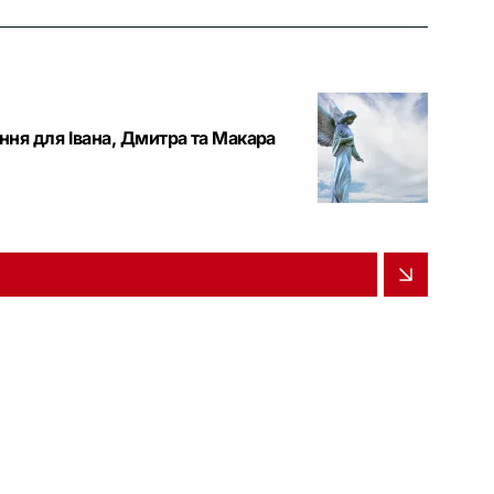
ання для Івана, Дмитра та Макара