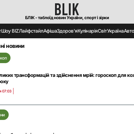
БЛІК - таблоїд новин України, спорт і зірки
т
Шоу BIZ
Лайфстайл
Афіша
Здоров'я
Кулінарія
Світ
Україна
Авт
ні новини
коп
ликих трансформацій та здійснення мрій: гороскоп для ко
року
я 07:03
ини