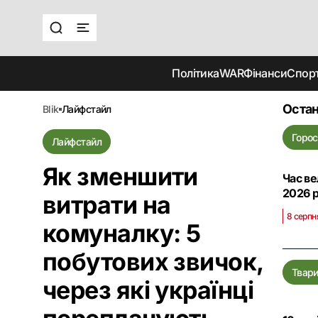
Політика
WAR
Фінанси
Спор
Остан
blik
лайфстайл
Горос
Лайфстайл
Як зменшити
Час ве
2026 
витрати на
8 серпн
комуналку: 5
побутових звичок,
Твар
через які українці