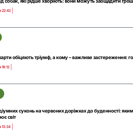
ід собак, які рідше хворіють: вони можуть заощадити грош
я 22:42
арти обіцяють тріумф, а кому – важливе застереження: го
 18:12
ь
діумних суконь на червоних доріжках до буденності: яки
ює світ
я 13:34