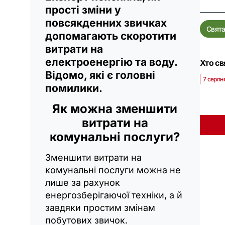
прості зміни у
повсякденних звичках
Свят
допомагають скоротити
витрати на
електроенергію та воду.
Хто св
Відомо, які є головні
7 серпн
помилики.
Як можна зменшити
витрати на
комунальні послуги?
Зменшити витрати на
комунальні послуги можна не
лише за рахунок
енергозберігаючої техніки, а й
завдяки простим змінам
побутових звичок.