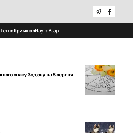
о
Техно
Кримінал
Наука
Азарт
жного знаку Зодіаку на 8 серпня