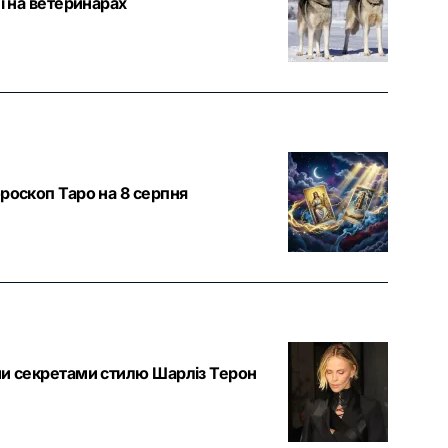
і на ветеринарах
роскоп Таро на 8 серпня
ми секретами стилю Шарліз Терон