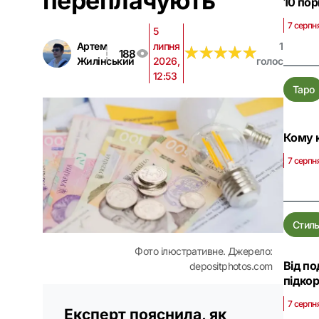
переплачують
10 пор
7 серпн
5
Артем
липня
1
★
★
★
★
★
★
★
★
★
★
188
Жилінський
2026,
голос
12:53
Таро
Кому к
7 серпня
Стил
Фото ілюстративне. Джерело:
Від по
depositphotos.com
підкор
7 серпн
Експерт пояснила, як