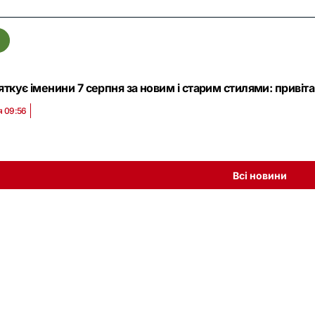
а
яткує іменини 7 серпня за новим і старим стилями: привіт
я 09:56
Всі новини