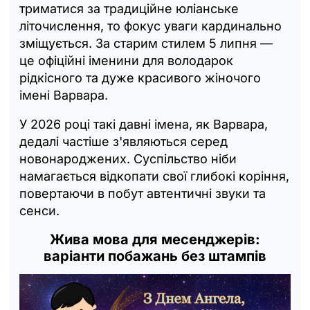
триматися за традиційне юліанське
літочислення, то фокус уваги кардинально
зміщується. За старим стилем 5 липня —
це офіційні іменини для володарок
рідкісного та дуже красивого жіночого
імені Варвара.
У 2026 році такі давні імена, як Варвара,
дедалі частіше з'являються серед
новонароджених. Суспільство ніби
намагається відкопати свої глибокі коріння,
повертаючи в побут автентичні звуки та
сенси.
Жива мова для месенджерів:
варіанти побажань без штампів