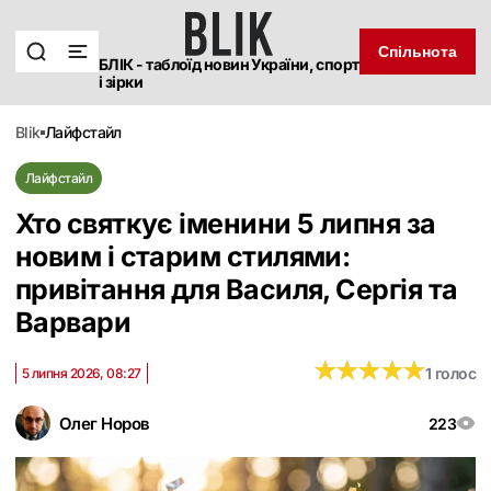
Спільнота
БЛІК - таблоїд новин України, спорт
і зірки
blik
лайфстайл
Лайфстайл
Хто святкує іменини 5 липня за
новим і старим стилями:
привітання для Василя, Сергія та
Варвари
★
★
★
★
★
★
★
★
★
★
1 голос
5 липня 2026, 08:27
Олег Норов
223