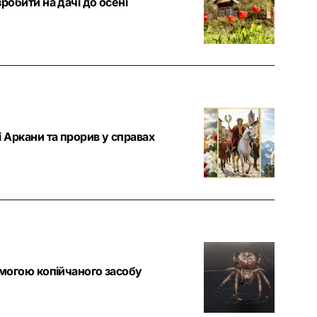
робити на дачі до осені
 Аркани та прорив у справах
омогою копійчаного засобу