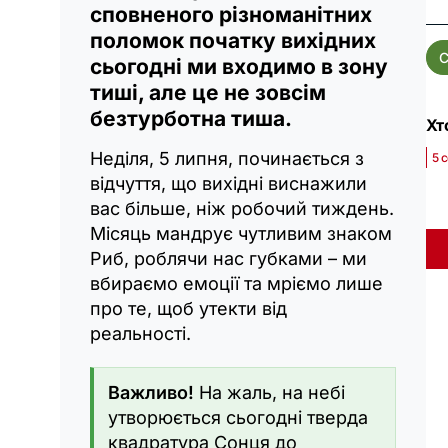
сповненого різноманітних
поломок початку вихідних
С
сьогодні ми входимо в зону
тиші, але це не зовсім
безтурботна тиша.
Хт
Неділя, 5 липня, починається з
5 
відчуття, що вихідні виснажили
вас більше, ніж робочий тиждень.
Місяць мандрує чутливим знаком
Риб, роблячи нас губками – ми
вбираємо емоції та мріємо лише
про те, щоб утекти від
реальності.
Важливо!
На жаль, на небі
утворюється сьогодні тверда
квадратура Сонця до