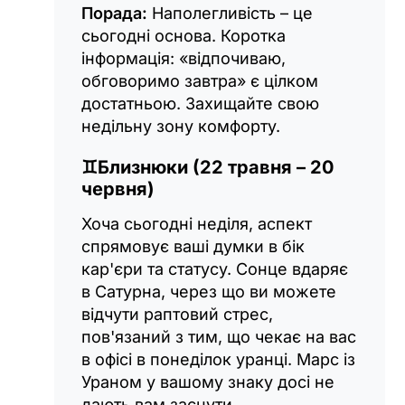
Порада:
Наполегливість – це
сьогодні основа. Коротка
інформація: «відпочиваю,
обговоримо завтра» є цілком
достатньою. Захищайте свою
недільну зону комфорту.
♊
Близнюки (22 травня – 20
червня)
Хоча сьогодні неділя, аспект
спрямовує ваші думки в бік
кар'єри та статусу. Сонце вдаряє
в Сатурна, через що ви можете
відчути раптовий стрес,
пов'язаний з тим, що чекає на вас
в офісі в понеділок уранці. Марс із
Ураном у вашому знаку досі не
дають вам заснути.