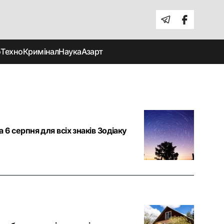
о
Техно
Кримінал
Наука
Азарт
6 серпня для всіх знаків Зодіаку