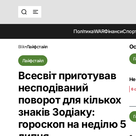
Політика
WAR
Фінанси
Спор
Ос
blik
лайфстайл
Г
Лайфстайл
Всесвіт приготував
Не
несподіваний
6 
поворот для кількох
знаків Зодіаку:
Г
гороскоп на неділю 5