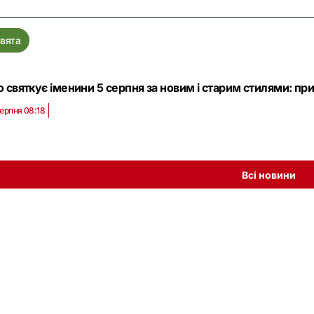
вята
о святкує іменини 5 серпня за новим і старим стилями: прив
серпня 08:18
Всі новини