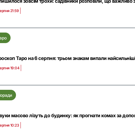
лишилося зовсім трохи: садівники розповіли, що важливо з
серпня 21:59
аро
роскоп Таро на 6 серпня: трьом знакам випали найсильніші
серпня 19:04
оради
вуки масово лізуть до будинку: як прогнати комах за доп
серпня 10:23