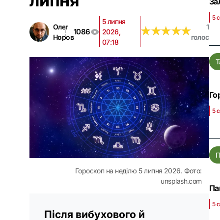
липня
За
5 
5 липня
Олег
1
★
★
★
★
★
★
★
★
★
★
1086
2026,
Норов
голос
07:18
Т
Го
5 
П
Гороскоп на неділю 5 липня 2026. Фото:
unsplash.com
Па
5 
Після вибухового й