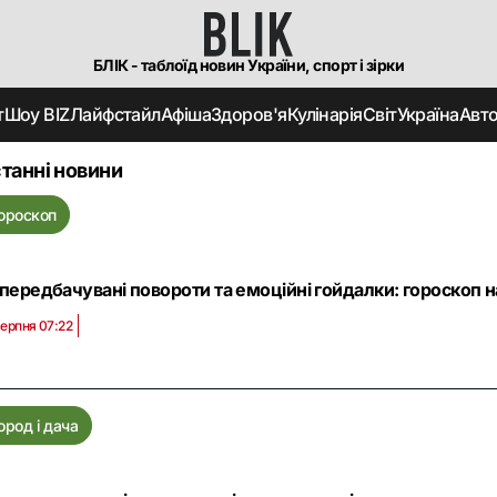
БЛІК - таблоїд новин України, спорт і зірки
т
Шоу BIZ
Лайфстайл
Афіша
Здоров'я
Кулінарія
Світ
Україна
Авт
танні новини
ороскоп
передбачувані повороти та емоційні гойдалки: гороскоп на 
серпня 07:22
ород і дача