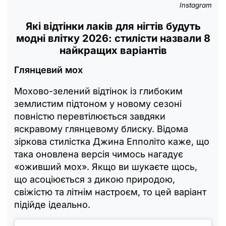
Instagram
Які відтінки лаків для нігтів будуть
модні влітку 2026: стилісти назвали 8
найкращих варіантів
Глянцевий мох
Мохово-зелений відтінок із глибоким
землистим підтоном у новому сезоні
повністю перевтілюється завдяки
яскравому глянцевому блиску. Відома
зіркова стилістка Джина Епполіто каже, що
така оновлена версія чимось нагадує
«оживший мох». Якщо ви шукаєте щось,
що асоціюється з дикою природою,
свіжістю та літнім настроєм, то цей варіант
підійде ідеально.