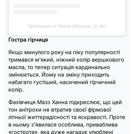
Публикация от Valerie (@lacquer_is_life)
Гостра гірчиця
Якщо минулого року на піку популярності
тримався м'який, ніжний колір вершкового
масла, то тепер ситуація кардинально
змінюється. Йому на зміну приходить
набагато густіший, насичений гірчичний
колір.
Фахівчиця Мазз Ханна підкреслює, що цей
тон анітрохи не втратив своєї фірмової
літньої життєрадісності та яскравості. Проте
в ньому з'явилася особлива, приваблива
«гострота», яка дуже нагадує улюблені