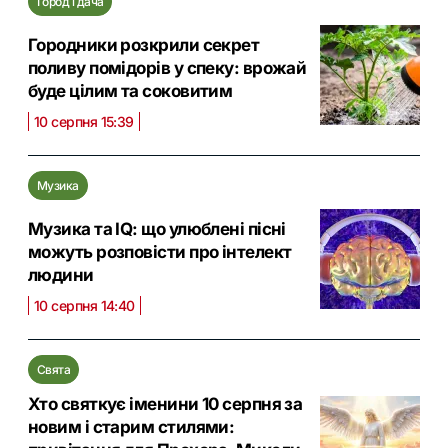
Город і дача
Городники розкрили секрет
поливу помідорів у спеку: врожай
буде цілим та соковитим
10 серпня 15:39
Музика
Музика та IQ: що улюблені пісні
можуть розповісти про інтелект
людини
10 серпня 14:40
Свята
Хто святкує іменини 10 серпня за
новим і старим стилями: