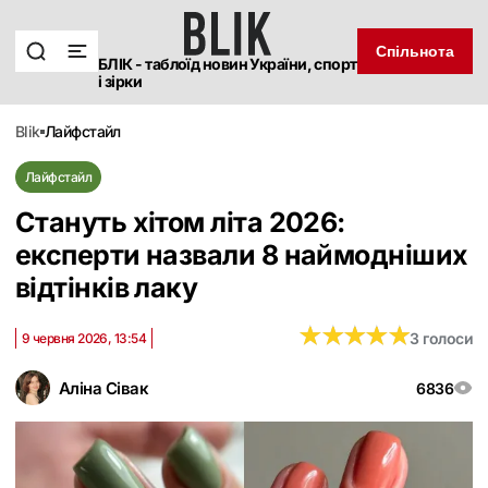
Спільнота
БЛІК - таблоїд новин України, спорт
і зірки
blik
лайфстайл
Лайфстайл
Стануть хітом літа 2026:
експерти назвали 8 наймодніших
відтінків лаку
★
★
★
★
★
★
★
★
★
★
3 голоси
9 червня 2026, 13:54
Аліна Сівак
6836