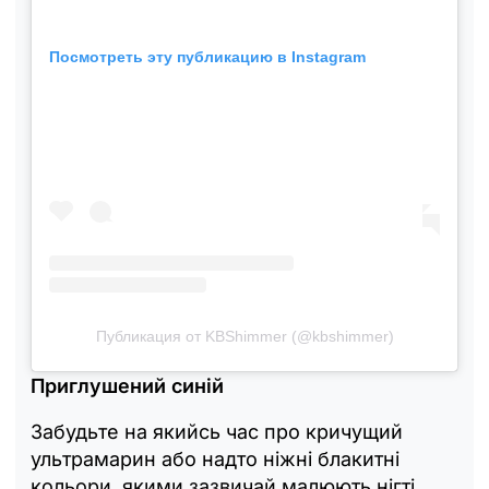
Посмотреть эту публикацию в Instagram
Публикация от KBShimmer (@kbshimmer)
Приглушений синій
Забудьте на якийсь час про кричущий
ультрамарин або надто ніжні блакитні
кольори, якими зазвичай малюють нігті