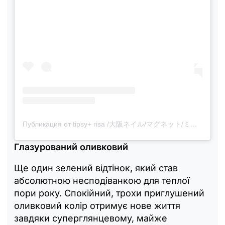
Публикация от tipsy+ risa /大阪ネイル/マグネット/ミラー (@risa.nail00)
Глазурований оливковий
Ще один зелений відтінок, який став
абсолютною несподіванкою для теплої
пори року. Спокійний, трохи приглушений
оливковий колір отримує нове життя
завдяки суперглянцевому, майже