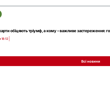
арти обіцяють тріумф, а кому – важливе застереження: го
 18:12
Всі новини