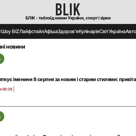
БЛІК - таблоїд новин України, спорт і зірки
т
Шоу BIZ
Лайфстайл
Афіша
Здоров'я
Кулінарія
Світ
Україна
Авт
ні новини
а
яткує іменини 8 серпня за новим і старим стилями: приві
я 09:39
а