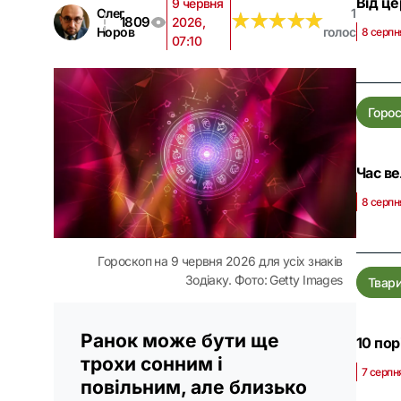
Від це
9 червня
Олег
1
★
★
★
★
★
★
★
★
★
★
1809
2026,
Норов
голос
8 серпн
07:10
Горо
Час ве
8 серпн
Гороскоп на 9 червня 2026 для усіх знаків
Зодіаку. Фото: Getty Images
Твар
Ранок може бути ще
10 пор
трохи сонним і
7 серпн
повільним, але близько