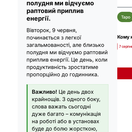
полудня ми відчуємо
раптовий приплив
Таро
енергії.
Вівторок, 9 червня,
Кому к
починається з легкої
загальмованості, але близько
7 серпня
полудня ми відчуємо раптовий
приплив енергії. Це день, коли
продуктивність зростатиме
пропорційно до годинника.
Важливо!
Це день двох
крайнощів. З одного боку,
слова важать сьогодні
дуже багато – комунікація
на роботі або в установах
буде до болю жорсткою,