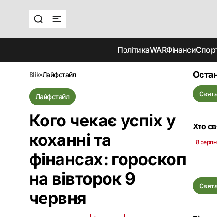
Політика
WAR
Фінанси
Спор
Остан
blik
лайфстайл
Свят
Лайфстайл
Кого чекає успіх у
Хто св
коханні та
8 серпн
фінансах: гороскоп
на вівторок 9
Свят
червня