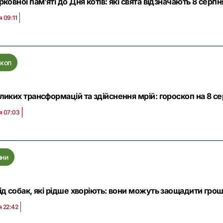
рковної памʼяті до Дня котів: які свята відзначають 8 серпня 
я 09:11
скоп
ликих трансформацій та здійснення мрій: гороскоп на 8 с
я 07:03
ини
ід собак, які рідше хворіють: вони можуть заощадити грош
я 22:42