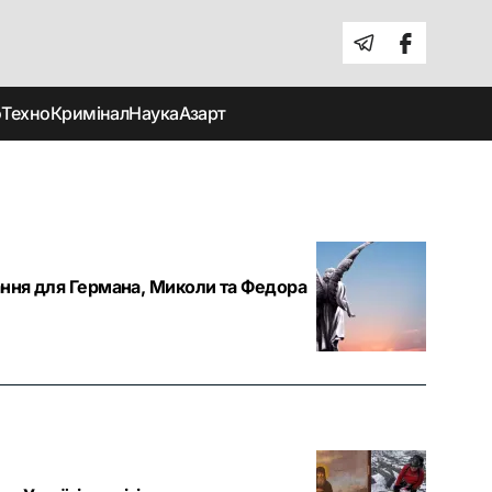
о
Техно
Кримінал
Наука
Азарт
тання для Германа, Миколи та Федора