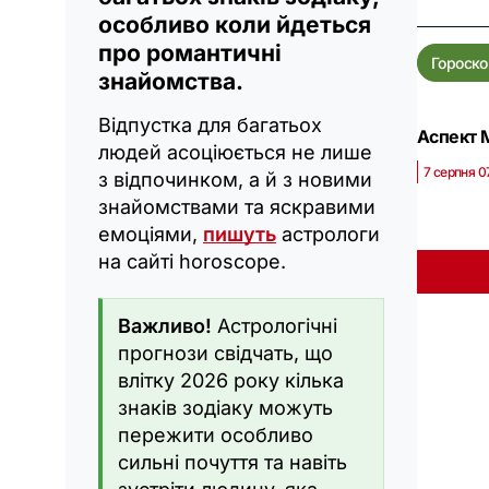
особливо коли йдеться
про романтичні
Гороско
знайомства.
Відпустка для багатьох
Аспект М
людей асоціюється не лише
7 серпня 0
з відпочинком, а й з новими
знайомствами та яскравими
емоціями,
пишуть
астрологи
на сайті horoscope.
Важливо!
Астрологічні
прогнози свідчать, що
влітку 2026 року кілька
знаків зодіаку можуть
пережити особливо
сильні почуття та навіть