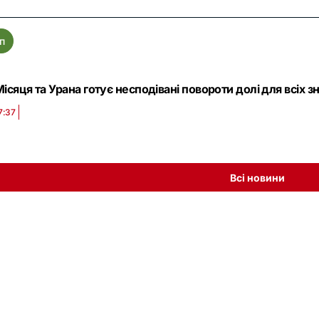
п
ісяця та Урана готує несподівані повороти долі для всіх зн
7:37
Всі новини