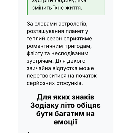
зустріти людину, яка
змінить їхнє життя.
За словами астрологів,
розташування планет у
теплий сезон сприятиме
романтичним пригодам,
флірту та несподіваним
зустрічам. Для декого
звичайна відпустка може
перетворитися на початок
серйозних стосунків.
Для яких знаків
Зодіаку літо обіцяє
бути багатим на
емоції