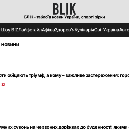
БЛІК - таблоїд новин України, спорт і зірки
т
Шоу BIZ
Лайфстайл
Афіша
Здоров'я
Кулінарія
Світ
Україна
Авт
 новини
ти обіцяють тріумф, а кому – важливе застереження: гор
:12
іумних суконь на червоних доріжках до буденності: яким