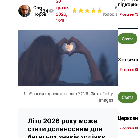
30
підкорює
Олег
травня
6
★
★
★
★
★
★
★
★
★
★
334
Норов
2026,
голосів
7 серпня 1
13:11
Свята
Хто свят
7 серпня 0
Любовний гороскоп на літо 2026. Фото: Getty
Свята
Images
Церковне
Літо 2026 року може
стати доленосним для
7 серпня 0
багатьох знаків зодіаку,