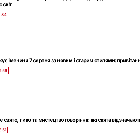
 світ
3:34
кує іменини 7 серпня за новим і старим стилями: привітан
9:56
 свято, пиво та мистецтво говоріння: які свята відзначають 
8:51