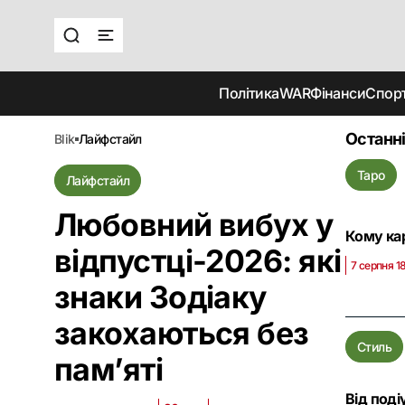
Політика
WAR
Фінанси
Спор
Останні
blik
лайфстайл
Таро
Лайфстайл
Любовний вибух у
Кому кар
відпустці-2026: які
7 серпня 18
знаки Зодіаку
закохаються без
Стиль
пам’яті
Від под