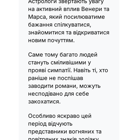
Астрологи звертають увагу
на активний вплив Венери та
Марса, який посилюватиме
бажання спілкуватися,
знайомитися та відкриватися
новим почуттям.
Саме тому багато людей
стануть сміливішими у
прояві симпатії. Навіть ті, хто
раніше не поспішав
заводити романи, можуть
несподівано для себе
закохатися.
Особливо яскраво цей
період відчують
представники вогняних та
повітряних знаків зодіаку,