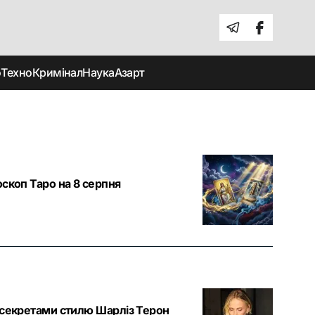
о
Техно
Кримінал
Наука
Азарт
оскоп Таро на 8 серпня
и секретами стилю Шарліз Терон