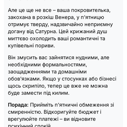
Але це ще не все – ваша покровителька,
закохана в розкіш Венера, у п'ятницю
отримує тверду, надзвичайно неприємну
догану від Сатурна. Цей крижаний душ
миттєво охолодить ваші романтичні та
купівельні пориви.
Він змусить вас зайнятися нудними, але
необхідними формальностями,
заощадженнями та домашніми
обов'язками. Якщо у стосунках або бізнесі
щось скрипіло, тепер це вже не можна
буде замести під килим.
Порада:
Прийміть п'ятничні обмеження зі
смиренністю. Відкоригуйте бюджет і
врегулюйте платежі – ви відновите
психічний спокій.