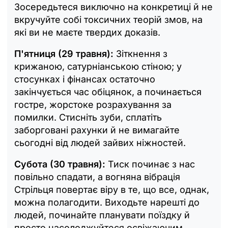
Зосередьтеся виключно на конкретиці й не
вкручуйте собі токсичних теорій змов, на
які ви не маєте твердих доказів.
П'ятниця (29 травня):
Зіткнення з
крижаною, сатурніанською стіною; у
стосунках і фінансах остаточно
закінчується час обіцянок, а починається
гостре, жорстоке розрахування за
помилки. Стисніть зуби, сплатіть
заборговані рахунки й не вимагайте
сьогодні від людей зайвих ніжностей.
Субота (30 травня):
Тиск починає з нас
повільно спадати, а вогняна вібрація
Стрільця повертає віру в те, що все, однак,
можна полагодити. Виходьте нарешті до
людей, починайте планувати поїздку й
просто насолоджуйтеся освіжаючим