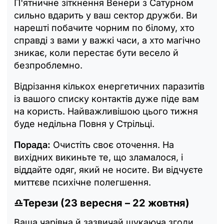
П'ятничне зіткнення Венери з Сатурном
сильно вдарить у ваш сектор дружби. Ви
нарешті побачите чорним по білому, хто
справді з вами у важкі часи, а хто магічно
зникає, коли перестає бути весело й
безпроблемно.
Відрізання кількох енергетичних паразитів
із вашого списку контактів дуже піде вам
на користь. Найважливішою цього тижня
буде недільна Повня у Стрільці.
Порада:
Очистіть своє оточення. На
вихідних викиньте те, що зламалося, і
віддайте одяг, який не носите. Ви відчуєте
миттєве психічне полегшення.
♎Терези (23 вересня – 22 жовтня)
Ваша чарівна й зазвичай шукаюча згоди