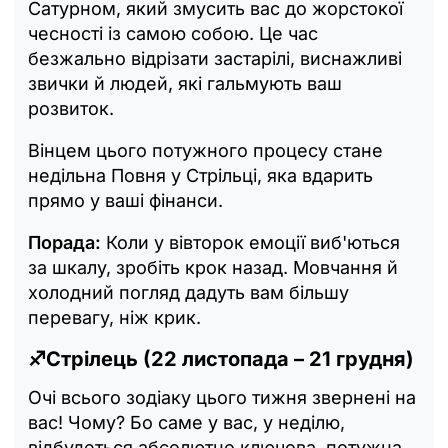
Сатурном, який змусить вас до жорстокої
чесності із самою собою. Це час
безжально відрізати застарілі, виснажливі
звички й людей, які гальмують ваш
розвиток.
Вінцем цього потужного процесу стане
недільна Повня у Стрільці, яка вдарить
прямо у ваші фінанси.
Порада:
Коли у вівторок емоції виб'ються
за шкалу, зробіть крок назад. Мовчання й
холодний погляд дадуть вам більшу
перевагу, ніж крик.
♐Стрілець (22 листопада – 21 грудня)
Очі всього зодіаку цього тижня звернені на
вас! Чому? Бо саме у вас, у неділю,
відбудеться абсолютно ключова, потужна