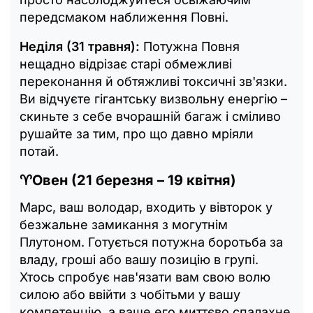
передсмаком наближення Повні.
Неділя (31 травня):
Потужна Повня
нещадно відрізає старі обмежливі
переконання й обтяжливі токсичні зв'язки.
Ви відчуєте гігантську визвольну енергію –
скиньте з себе вчорашній багаж і сміливо
рушайте за тим, про що давно мріяли
потай.
♈Овен (21 березня – 19 квітня)
Марс, ваш володар, входить у вівторок у
безжальне замикання з могутнім
Плутоном. Готується потужна боротьба за
владу, гроші або вашу позицію в групі.
Хтось спробує нав'язати вам свою волю
силою або ввійти з чобітьми у вашу
компетенцію, а ваше его миттєво спалахне