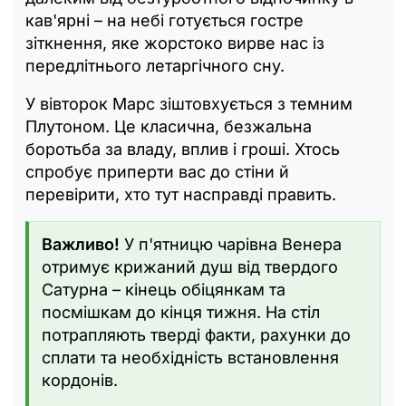
кав'ярні – на небі готується гостре
зіткнення, яке жорстоко вирве нас із
передлітнього летаргічного сну.
У вівторок Марс зіштовхується з темним
Плутоном. Це класична, безжальна
боротьба за владу, вплив і гроші. Хтось
спробує приперти вас до стіни й
перевірити, хто тут насправді править.
Важливо!
У п'ятницю чарівна Венера
отримує крижаний душ від твердого
Сатурна – кінець обіцянкам та
посмішкам до кінця тижня. На стіл
потрапляють тверді факти, рахунки до
сплати та необхідність встановлення
кордонів.