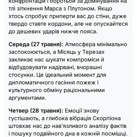
конфронтацій і боротьби за домінування на
тлі зіткнення Марса з Плутоном. Якщо
хтось спробує приперти вас до стіни, дуже
твердо ставте кордони, але не опускайтеся
до дешевих ударів нижче пояса.
Середа (27 травня):
Атмосфера мінімально
заспокоюється, а Місяць у Терезах
закликає нас шукати компроміси й
відбудовувати надірвані, вчорашні
стосунки. Це ідеальний момент для
дипломатичного гасіння пожеж і
культурного обміну раціональними
аргументами.
Четвер (28 травня):
Емоції знову
густішають, а глибока вібрація Скорпіона
штовхає нас до нав'язливого аналізу фактів
і пошуку подвійного дна в кожній посмішці.