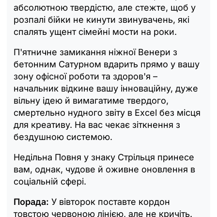
абсолютною твердістю, але стежте, щоб у
розпалі бійки не кинути звинувачень, які
спалять ущент сімейні мости на роки.
П'ятничне замикання ніжної Венери з
бетонним Сатурном вдарить прямо у вашу
зону офісної роботи та здоров'я –
начальник відкине вашу інноваційну, дуже
вільну ідею й вимагатиме твердого,
смертельно нудного звіту в Excel без місця
для креативу. На вас чекає зіткнення з
бездушною системою.
Недільна Повня у знаку Стрільця принесе
вам, однак, чудове й оживне оновлення в
соціальній сфері.
Порада:
У вівторок поставте кордон
товстою червоною лінією, але не кричіть.