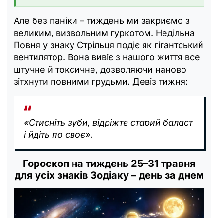
Але без паніки – тиждень ми закриємо з
великим, визвольним гуркотом. Недільна
Повня у знаку Стрільця подіє як гігантський
вентилятор. Вона вивіє з нашого життя все
штучне й токсичне, дозволяючи наново
зітхнути повними грудьми. Девіз тижня:
«Стисніть зуби, відріжте старий баласт
і йдіть по своє».
Гороскоп на тиждень 25–31 травня
для усіх знаків Зодіаку – день за днем