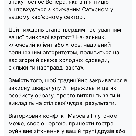
знаку гостює Венера, яка в п'ятницю
зіштовхується з крижаним Сатурном у
вашому кар'єрному секторі.
Цей тиждень стане твердим тестуванням
вашої ринкової вартості! Начальник,
ключовий клієнт або хтось, наділений
величезним авторитетом, подивиться на
вас згори й скаже холодно: «доведи,
скільки ти насправді варта».
Замість того, щоб традиційно закриватися в
захисну шкаралупу й переживати це як
особисту образу, просто витягніть звіти й
викладіть на стіл свої чудові результати.
Вівторковий конфлікт Марса з Плутоном
може, своєю чергою, принести гостре
руйнівне зіткнення у вашій групі друзів або