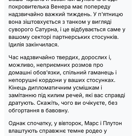
покровителька Венера має попереду
надзвичайно важкий тиждень. У п'ятницю
вона зіштовхується з танком у вигляді
суворого Сатурна, і це відбувається саме у
вашому секторі партнерських стосунків.
Ідилія закінчилася.
Час надзвичайно твердих, дорослих і,
можливо, неприємних розмов про
домашні обов'язки, спільний гаманець і
непорушні кордони у ваших стосунках.
Кінець дипломатичним усмішкам і
замітанню під килим речей, які вас справді
дратують. Скажіть, чого ви очікуєте, без
обгортання в бавовну.
Однак спочатку, у вівторок, Марс і Плутон
влаштують справжнє темне родео у