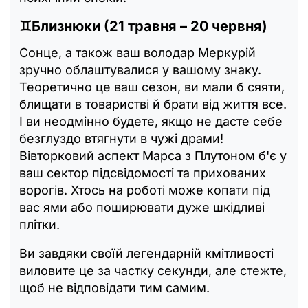
♊Близнюки (21 травня – 20 червня)
Сонце, а також ваш володар Меркурій
зручно облаштувалися у вашому знаку.
Теоретично це ваш сезон, ви мали б сяяти,
блищати в товаристві й брати від життя все.
І ви неодмінно будете, якщо не дасте себе
безглуздо втягнути в чужі драми!
Вівторковий аспект Марса з Плутоном б'є у
ваш сектор підсвідомості та прихованих
ворогів. Хтось на роботі може копати під
вас ями або поширювати дуже шкідливі
плітки.
Ви завдяки своїй легендарній кмітливості
виловите це за частку секунди, але стежте,
щоб не відповідати тим самим.