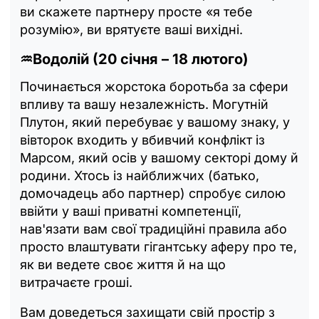
ви скажете партнеру просте «я тебе
розумію», ви врятуєте ваші вихідні.
♒Водолій (20 січня – 18 лютого)
Починається жорстока боротьба за сфери
впливу та вашу незалежність. Могутній
Плутон, який перебуває у вашому знаку, у
вівторок входить у вбивчий конфлікт із
Марсом, який осів у вашому секторі дому й
родини. Хтось із найближчих (батько,
домочадець або партнер) спробує силою
ввійти у ваші приватні компетенції,
нав'язати вам свої традиційні правила або
просто влаштувати гігантську аферу про те,
як ви ведете своє життя й на що
витрачаєте гроші.
Вам доведеться захищати свій простір з