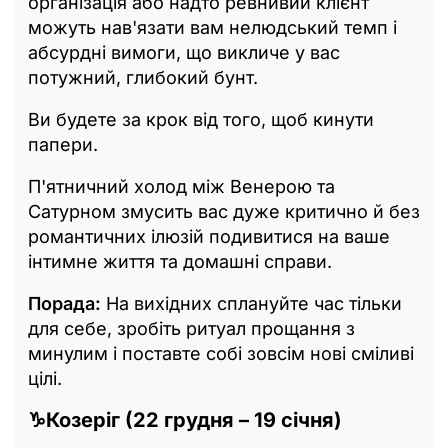
організація або надто ревнивий клієнт
можуть нав'язати вам нелюдський темп і
абсурдні вимоги, що викличе у вас
потужний, глибокий бунт.
Ви будете за крок від того, щоб кинути
папери.
П'ятничний холод між Венерою та
Сатурном змусить вас дуже критично й без
романтичних ілюзій подивитися на ваше
інтимне життя та домашні справи.
Порада:
На вихідних сплануйте час тільки
для себе, зробіть ритуал прощання з
минулим і поставте собі зовсім нові сміливі
цілі.
♑Козеріг (22 грудня – 19 січня)