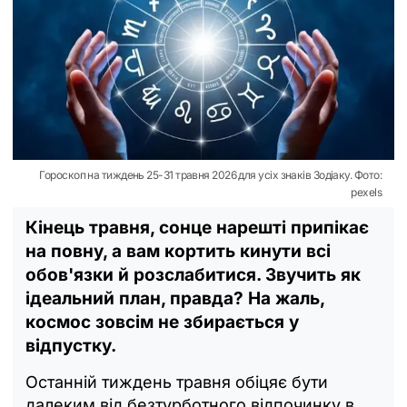
Гороскоп на тиждень 25-31 травня 2026 для усіх знаків Зодіаку. Фото:
pexels
Кінець травня, сонце нарешті припікає
на повну, а вам кортить кинути всі
обов'язки й розслабитися. Звучить як
ідеальний план, правда? На жаль,
космос зовсім не збирається у
відпустку.
Останній тиждень травня обіцяє бути
далеким від безтурботного відпочинку в