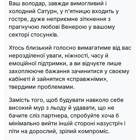
Ваш володар, завжди вимогливий і
холодний Сатурн, у п'ятницю входить у
гостре, дуже неприємне зіткнення з
прагнучою любові Венерою у вашому
секторі стосунків.
Хтось близький голосно вимагатиме від вас
нерозділеної уваги, ніжності, часу й
емоційної підтримки, а ви відчуєте лише
захоплююче бажання зачинитися у своєму
кабінеті й зайнятися «справжніми»,
твердими проблемами.
Замість того, щоб будувати навколо себе
високий мур з льоду й удавати, що не
бачите сліз партнера, спробуйте хоча б
мінімально вийти іншій стороні назустріч і
піти на дорослий, зрілий компроміс.