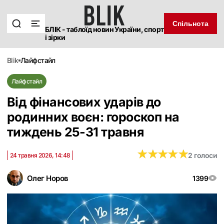
Спільнота
БЛІК - таблоїд новин України, спорт
і зірки
blik
лайфстайл
Лайфстайл
Від фінансових ударів до
родинних воєн: гороскоп на
тиждень 25-31 травня
★
★
★
★
★
★
★
★
★
★
2 голоси
24 травня 2026, 14:48
Олег Норов
1399