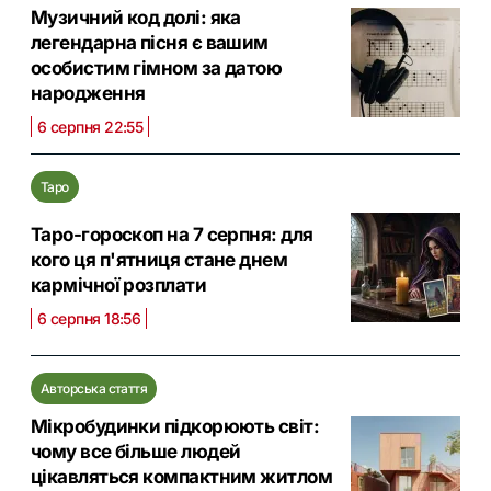
Музичний код долі: яка
легендарна пісня є вашим
особистим гімном за датою
народження
6 серпня 22:55
Таро
Таро-гороскоп на 7 серпня: для
кого ця п'ятниця стане днем
кармічної розплати
6 серпня 18:56
Авторська стаття
Мікробудинки підкорюють світ:
чому все більше людей
цікавляться компактним житлом