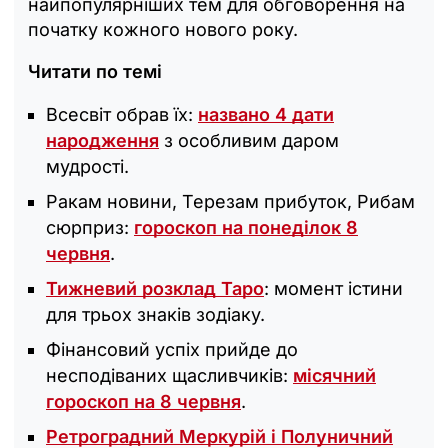
найпопулярніших тем для обговорення на
початку кожного нового року.
Читати по темі
Всесвіт обрав їх:
названо 4 дати
народження
з особливим даром
мудрості.
Ракам новини, Терезам прибуток, Рибам
сюрприз:
гороскоп на понеділок 8
червня
.
Тижневий розклад Таро
: момент істини
для трьох знаків зодіаку.
Фінансовий успіх прийде до
несподіваних щасливчиків:
місячний
гороскоп на 8 червня
.
Ретроградний Меркурій і Полуничний