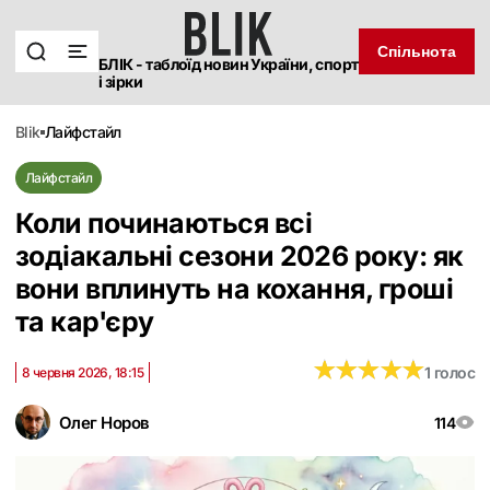
Спільнота
БЛІК - таблоїд новин України, спорт
і зірки
blik
лайфстайл
Лайфстайл
Коли починаються всі
зодіакальні сезони 2026 року: як
вони вплинуть на кохання, гроші
та кар'єру
★
★
★
★
★
★
★
★
★
★
1 голос
8 червня 2026, 18:15
Олег Норов
114