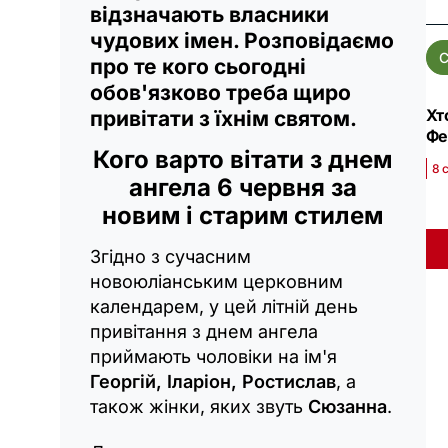
відзначають власники
чудових імен. Розповідаємо
С
про те кого сьогодні
обов'язково треба щиро
Хт
привітати з їхнім святом.
Фе
Кого варто вітати з днем
8 
ангела 6 червня за
новим і старим стилем
Згідно з сучасним
новоюліанським церковним
календарем, у цей літній день
привітання з днем ангела
приймають чоловіки на ім'я
Георгій, Іларіон, Ростислав
, а
також жінки, яких звуть
Сюзанна
.