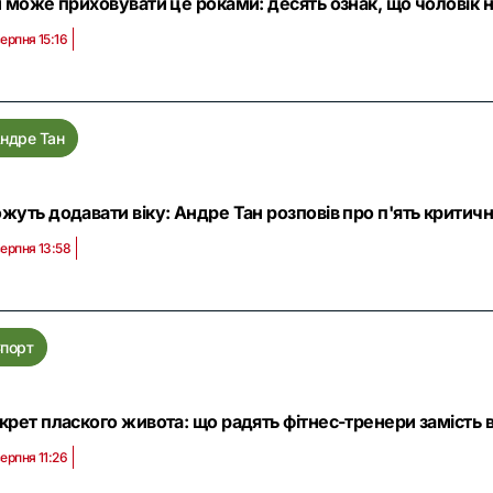
н може приховувати це роками: десять ознак, що чоловік н
серпня 15:16
ндре Тан
жуть додавати віку: Андре Тан розповів про п'ять критич
серпня 13:58
порт
крет плаского живота: що радять фітнес-тренери замість 
серпня 11:26