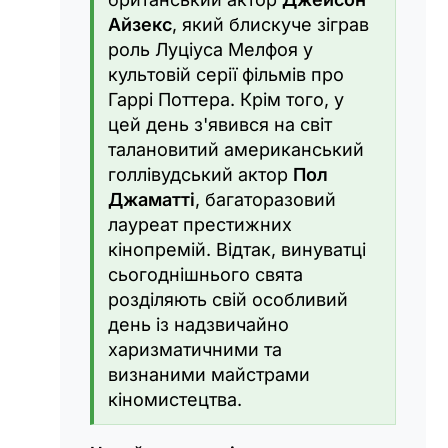
Айзекс
, який блискуче зіграв
роль Луціуса Мелфоя у
культовій серії фільмів про
Гаррі Поттера. Крім того, у
цей день з'явився на світ
талановитий американський
голлівудський актор
Пол
Джаматті
, багаторазовий
лауреат престижних
кінопремій. Відтак, винуватці
сьогоднішнього свята
розділяють свій особливий
день із надзвичайно
харизматичними та
визнаними майстрами
кіномистецтва.