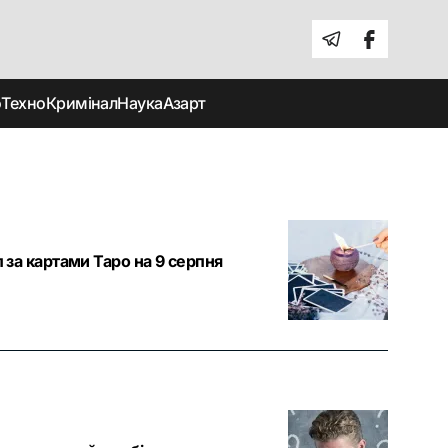
о
Техно
Кримінал
Наука
Азарт
п за картами Таро на 9 серпня