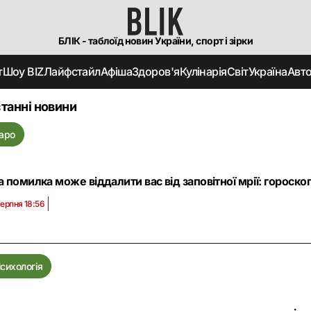
БЛІК - таблоїд новин України, спорт і зірки
т
Шоу BIZ
Лайфстайл
Афіша
Здоров'я
Кулінарія
Світ
Україна
Авт
танні новини
аро
а помилка може віддалити вас від заповітної мрії: гороско
серпня 18:56
сихологія