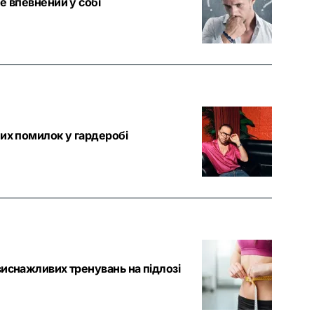
е впевнений у собі
них помилок у гардеробі
виснажливих тренувань на підлозі