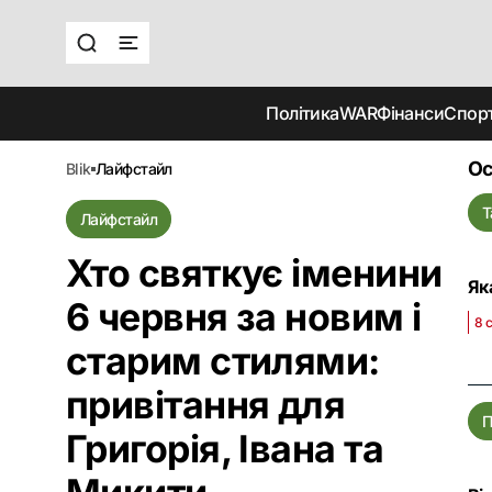
Політика
WAR
Фінанси
Спор
Ос
blik
лайфстайл
Т
Лайфстайл
Хто святкує іменини
Як
6 червня за новим і
8 
старим стилями:
привітання для
П
Григорія, Івана та