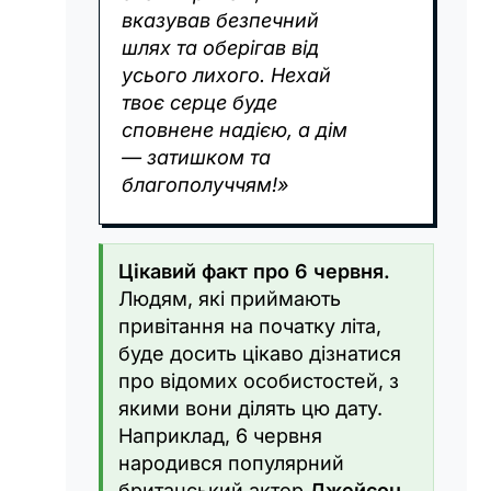
вказував безпечний
шлях та оберігав від
усього лихого. Нехай
твоє серце буде
сповнене надією, а дім
— затишком та
благополуччям!»
Цікавий факт про 6 червня.
Людям, які приймають
привітання на початку літа,
буде досить цікаво дізнатися
про відомих особистостей, з
якими вони ділять цю дату.
Наприклад, 6 червня
народився популярний
британський актор
Джейсон