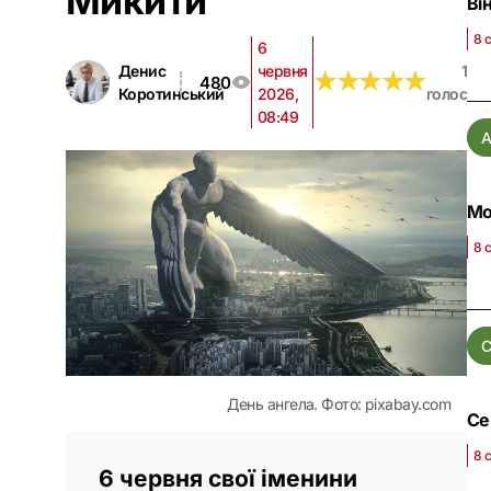
Микити
Ві
8 
6
Денис
червня
1
★
★
★
★
★
★
★
★
★
★
480
Коротинський
2026,
голос
08:49
А
Мо
8 
С
День ангела. Фото: pixabay.com
Се
8 
6 червня свої іменини