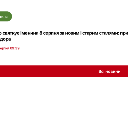
вята
о святкує іменини 8 серпня за новим і старим стилями: пр
дора
серпня 09:39
Всі новини