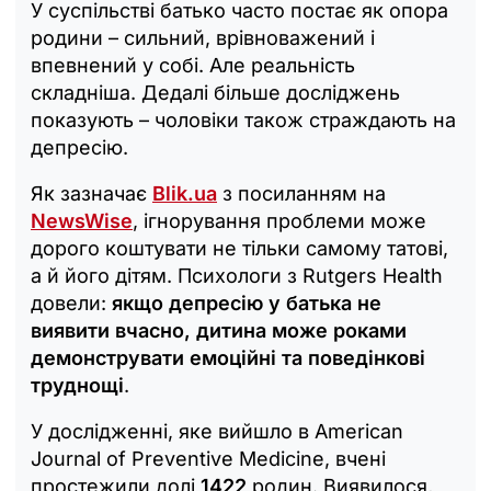
У суспільстві батько часто постає як опора
родини – сильний, врівноважений і
впевнений у собі. Але реальність
складніша. Дедалі більше досліджень
показують – чоловіки також страждають на
депресію.
Як зазначає
Blik.ua
з посиланням на
NewsWise
, ігнорування проблеми може
дорого коштувати не тільки самому татові,
а й його дітям. Психологи з Rutgers Health
довели:
якщо депресію у батька не
виявити вчасно, дитина може роками
демонструвати емоційні та поведінкові
труднощі
.
У дослідженні, яке вийшло в American
Journal of Preventive Medicine, вчені
простежили долі
1422
родин. Виявилося,