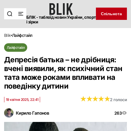
Спільнота
БЛІК - таблоїд новин України, спорт
і зірки
blik
лайфстайл
Лайфстайл
Депресія батька – не дрібниця:
вчені виявили, як психічний стан
тата може роками впливати на
поведінку дитини
★
★
★
★
★
★
★
★
★
★
2 голоси
19 квітня 2025, 22:41
Кирило Гапонов
263