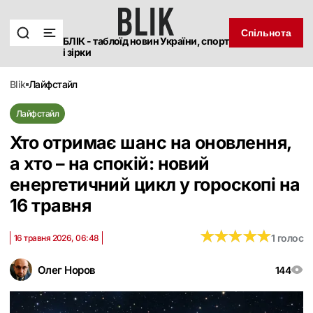
Спільнота
БЛІК - таблоїд новин України, спорт
і зірки
blik
лайфстайл
Лайфстайл
Хто отримає шанс на оновлення,
а хто – на спокій: новий
енергетичний цикл у гороскопі на
16 травня
★
★
★
★
★
★
★
★
★
★
1 голос
16 травня 2026, 06:48
Олег Норов
144