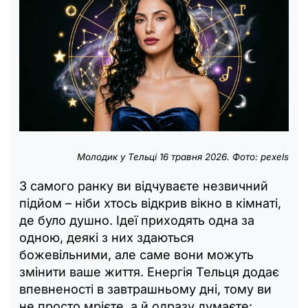
Молодик у Тельці 16 травня 2026. Фото: pexels
З самого ранку ви відчуваєте незвичний
підйом – ніби хтось відкрив вікно в кімнаті,
де було душно. Ідеї приходять одна за
одною, деякі з них здаються
божевільними, але саме вони можуть
змінити ваше життя. Енергія Тельця додає
впевненості в завтрашньому дні, тому ви
не просто мрієте, а й одразу думаєте: