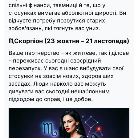
спільні фінанси, таємниці й те, що у
стосунках вимагає абсолютної щирості. Ви
відчуєте потребу позбутися старих
зобов'язань, які тягнуть вас униз.
♏Скорпіон (23 жовтня – 21 листопада)
Ваше партнерство – як життєве, так і ділове
– переживає сьогодні своєрідний
перезапуск. У вас є шанс вибудувати свої
стосунки на зовсім нових, здоровіших
засадах. Люди навколо вас можуть
дивувати вас сьогодні нешаблонним
підходом до справ, і це добре.