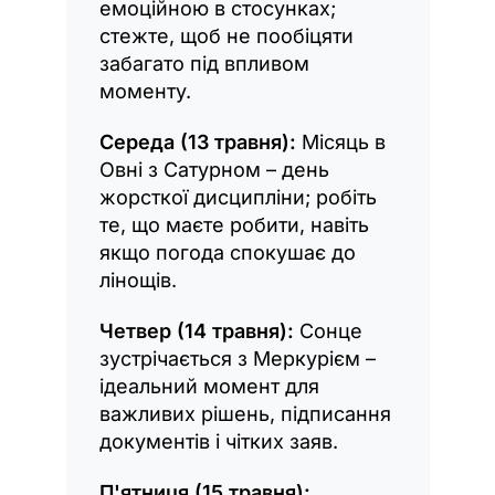
емоційною в стосунках;
стежте, щоб не пообіцяти
забагато під впливом
моменту.
Середа (13 травня):
Місяць в
Овні з Сатурном – день
жорсткої дисципліни; робіть
те, що маєте робити, навіть
якщо погода спокушає до
лінощів.
Четвер (14 травня):
Сонце
зустрічається з Меркурієм –
ідеальний момент для
важливих рішень, підписання
документів і чітких заяв.
П'ятниця (15 травня):