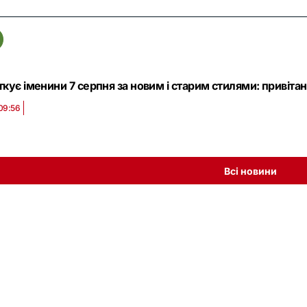
ткує іменини 7 серпня за новим і старим стилями: привіта
09:56
Всі новини