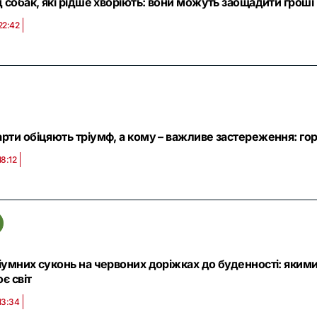
д собак, які рідше хворіють: вони можуть заощадити гроші
22:42
рти обіцяють тріумф, а кому – важливе застереження: гор
18:12
іумних суконь на червоних доріжках до буденності: яким
є світ
13:34