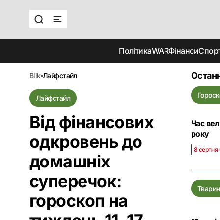
Політика
WAR
Фінанси
Спор
Останн
blik
лайфстайл
Гороск
Лайфстайл
Від фінансових
Час вел
року
одкровень до
8 серпня
домашніх
суперечок:
Тварин
гороскоп на