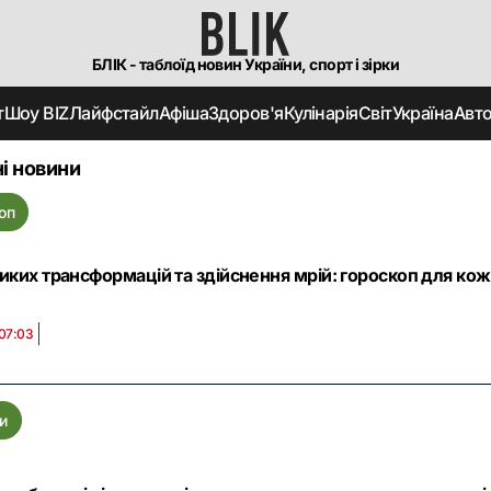
БЛІК - таблоїд новин України, спорт і зірки
т
Шоу BIZ
Лайфстайл
Афіша
Здоров'я
Кулінарія
Світ
Україна
Авт
і новини
оп
иких трансформацій та здійснення мрій: гороскоп для кож
 07:03
и