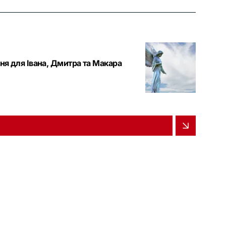
ння для Івана, Дмитра та Макара