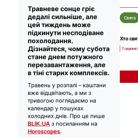
Травневе сонце гріє
дедалі сильніше, але
Свята
цей тиждень може
підкинути несподіване
Хто свя
похолодання.
Дізнайтеся, чому субота
7 серпня 
стане днем потужного
перезавантаження, але
в тіні старих комплексів.
Травень у розпалі – каштани
вже відцвітають, а ми з
тривогою поглядаємо на
календар у пошуках
холодних днів. Про це пише
BLIK.UA
з посиланням на
Horoscopes
.