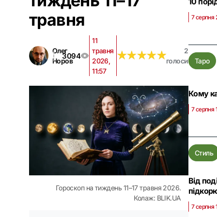
тиждень 11–17
10 порі
травня
7 серпня 
11
Олег
травня
2
★
★
★
★
★
★
★
★
★
★
3094
Норов
2026,
голоси
Таро
11:57
Кому ка
7 серпня 
Стиль
Від под
Гороскоп на тиждень 11–17 травня 2026.
підкорю
Колаж: BLIK.UA
7 серпня 