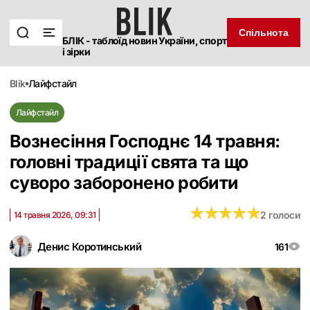
Спільнота
БЛІК - таблоїд новин України, спорт
і зірки
blik
лайфстайл
Лайфстайл
Вознесіння Господнє 14 травня:
головні традиції свята та що
суворо заборонено робити
★
★
★
★
★
★
★
★
★
★
2 голоси
14 травня 2026, 09:31
Денис Коротинський
161