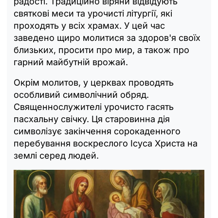
радості. Традиційно віряни відвідують
святкові меси та урочисті літургії, які
проходять у всіх храмах. У цей час
заведено щиро молитися за здоров'я своїх
близьких, просити про мир, а також про
гарний майбутній врожай.
Окрім молитов, у церквах проводять
особливий символічний обряд.
Священнослужителі урочисто гасять
пасхальну свічку. Ця старовинна дія
символізує закінчення сорокаденного
перебування воскреслого Ісуса Христа на
землі серед людей.