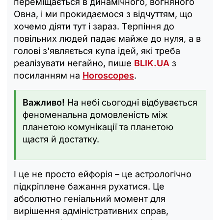
переміщається в динамічного, вогняного
Овна, і ми прокидаємося з відчуттям, що
хочемо діяти тут і зараз. Терпіння до
повільних людей падає майже до нуля, а в
голові з'являється купа ідей, які треба
реалізувати негайно, пише
BLIK.UA
з
посиланням на
Horoscopes
.
Важливо!
На небі сьогодні відбувається
феноменальна домовленість між
планетою комунікації та планетою
щастя й достатку.
І це не просто ейфорія – це астрологічно
підкріплене бажання рухатися. Це
абсолютно геніальний момент для
вирішення адміністративних справ,