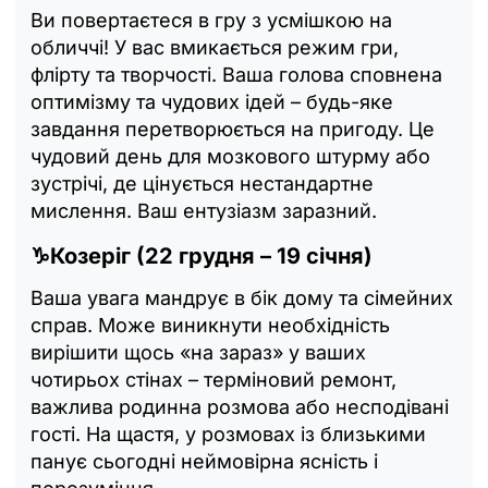
Ви повертаєтеся в гру з усмішкою на
обличчі! У вас вмикається режим гри,
флірту та творчості. Ваша голова сповнена
оптимізму та чудових ідей – будь-яке
завдання перетворюється на пригоду. Це
чудовий день для мозкового штурму або
зустрічі, де цінується нестандартне
мислення. Ваш ентузіазм заразний.
♑Козеріг (22 грудня – 19 січня)
Ваша увага мандрує в бік дому та сімейних
справ. Може виникнути необхідність
вирішити щось «на зараз» у ваших
чотирьох стінах – терміновий ремонт,
важлива родинна розмова або несподівані
гості. На щастя, у розмовах із близькими
панує сьогодні неймовірна ясність і