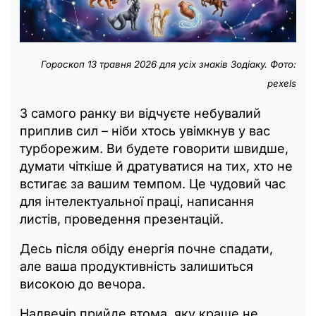
Гороскоп 13 травня 2026 для усіх знаків Зодіаку. Фото:
pexels
З самого ранку ви відчуєте небувалий
приплив сил – ніби хтось увімкнув у вас
турборежим. Ви будете говорити швидше,
думати чіткіше й дратуватися на тих, хто не
встигає за вашим темпом. Це чудовий час
для інтелектуальної праці, написання
листів, проведення презентацій.
Десь після обіду енергія почне спадати,
але ваша продуктивність залишиться
високою до вечора.
Надвечір прийде втома, яку краще не