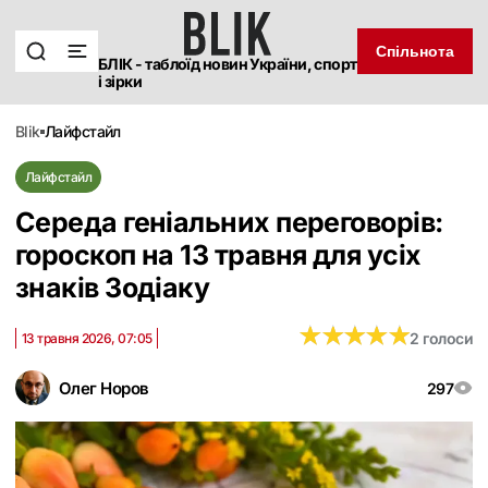
Спільнота
БЛІК - таблоїд новин України, спорт
і зірки
blik
лайфстайл
Лайфстайл
Середа геніальних переговорів:
гороскоп на 13 травня для усіх
знаків Зодіаку
★
★
★
★
★
★
★
★
★
★
2 голоси
13 травня 2026, 07:05
Олег Норов
297