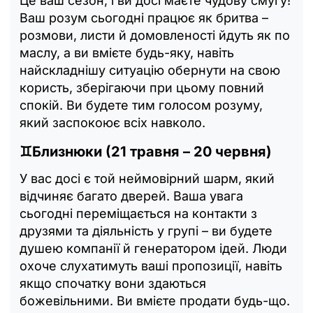
Це ваш сезон, і ви досі маєте чудову смугу!
Ваш розум сьогодні працює як бритва –
розмови, листи й домовленості йдуть як по
маслу, а ви вмієте будь-яку, навіть
найскладнішу ситуацію обернути на свою
користь, зберігаючи при цьому повний
спокій. Ви будете тим голосом розуму,
який заспокоює всіх навколо.
♊Близнюки (21 травня – 20 червня)
У вас досі є той неймовірний шарм, який
відчиняє багато дверей. Ваша увага
сьогодні переміщається на контакти з
друзями та діяльність у групі – ви будете
душею компанії й генератором ідей. Люди
охоче слухатимуть ваші пропозиції, навіть
якщо спочатку вони здаються
божевільними. Ви вмієте продати будь-що.