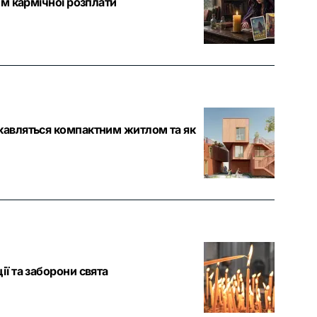
ем кармічної розплати
ікавляться компактним житлом та як
ї та заборони свята