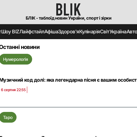
БЛІК - таблоїд новин України, спорт і зірки
т
Шоу BIZ
Лайфстайл
Афіша
Здоров'я
Кулінарія
Світ
Україна
Авт
Останні новини
Нумерологія
Музичний код долі: яка легендарна пісня є вашим особи
6 серпня 22:55
Таро