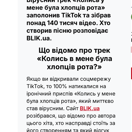
мене була хлопців рота»
заполонив TikTok та зібрав
понад 140 тисяч відео. Хто
створив пісню розповідає
BLIK.ua.
Що відомо про трек
«Колись в мене була
хлопців рота?»
Якщо ви відкривали соцмережу
TikTok, то 100% натикалися на
іронічний приспів «Колись у мене
була хлопців рота», який миттєво
став вірусним. Сайт
BLIK.ua
розібрався, що відомо про автора
цього хіта, хто насправді стоїть за
його створенням та який відгук