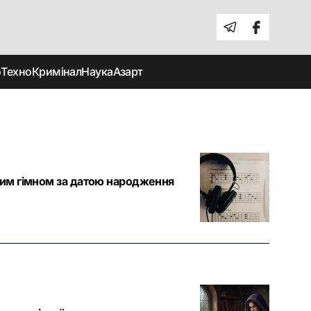
о
Техно
Кримінал
Наука
Азарт
стим гімном за датою народження