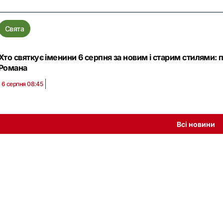
Свята
Хто святкує іменини 6 серпня за новим і старим стилями: 
Романа
6 серпня 08:45
Всі новини