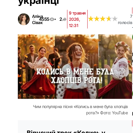
українці
9 травня
Аліна
7
★
★
★
★
★
★
★
★
★
★
4555
2
2026,
Сівак
голосів
12:31
Чим популярна пісня «Колись в мене була хлопців
рота?» Фото: YouTube
Вірусний трек «Колись у