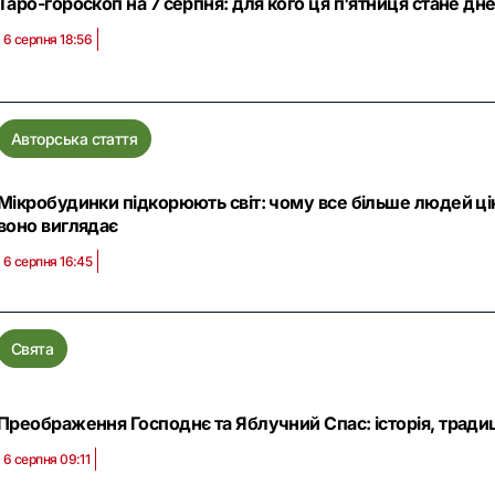
Таро-гороскоп на 7 серпня: для кого ця п'ятниця стане дн
6 серпня 18:56
Авторська стаття
Мікробудинки підкорюють світ: чому все більше людей ц
воно виглядає
6 серпня 16:45
Свята
Преображення Господнє та Яблучний Спас: історія, традиці
6 серпня 09:11