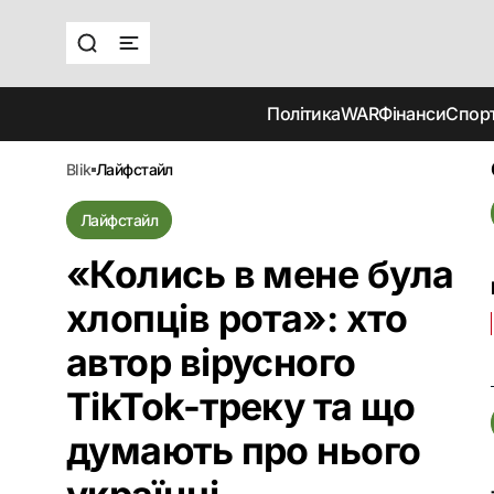
Політика
WAR
Фінанси
Спор
blik
лайфстайл
Лайфстайл
«Колись в мене була
хлопців рота»: хто
автор вірусного
TikTok-треку та що
думають про нього