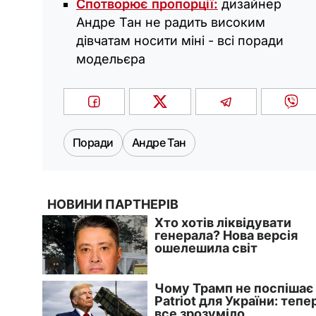
Спотворює пропорції:
дизайнер
Андре Тан не радить високим
дівчатам носити міні - всі поради
модельєра
Поради
Андре Тан