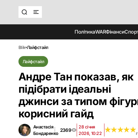
Політика
WAR
Фінанси
Спор
blik
лайфстайл
Лайфстайл
Андре Тан показав, як
підібрати ідеальні
джинси за типом фігур
корисний гайд
Анастасія
28 січня
★
★
★
★
★
★
★
★
★
★
2369
Бондаренко
2026, 10:22