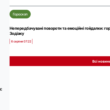
Гороскоп
Непередбачувані повороти та емоційні гойдалки: горо
Зодіаку
6 серпня 07:22
Всі новин
є