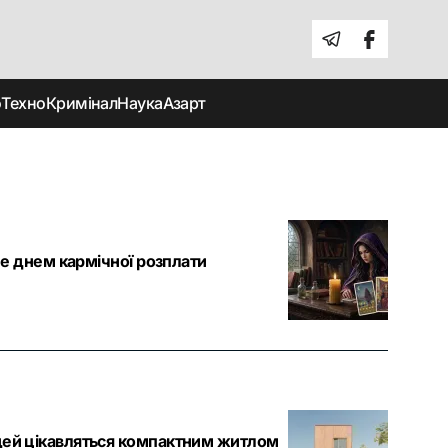
о
Техно
Кримінал
Наука
Азарт
не днем кармічної розплати
дей цікавляться компактним житлом