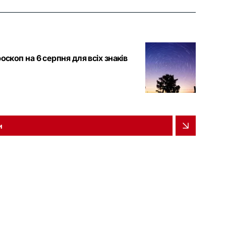
скоп на 6 серпня для всіх знаків
и