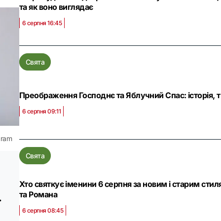
та як воно виглядає
6 серпня 16:45
Свята
Преображення Господнє та Яблучний Спас: історія, т
6 серпня 09:11
gram
Свята
Хто святкує іменини 6 серпня за новим і старим сти
та Романа
.
6 серпня 08:45