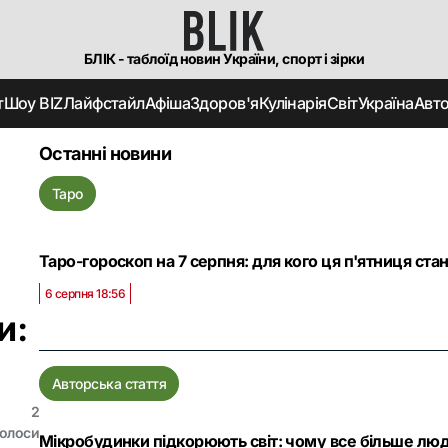
БЛІК - таблоїд новин України, спорт і зірки
т
Шоу BIZ
Лайфстайл
Афіша
Здоров'я
Кулінарія
Світ
Україна
Авт
Останні новини
Таро
Таро-гороскоп на 7 серпня: для кого ця п'ятниця ста
6 серпня 18:56
и:
Авторська стаття
2
голоси
Мікробудинки підкорюють світ: чому все більше лю