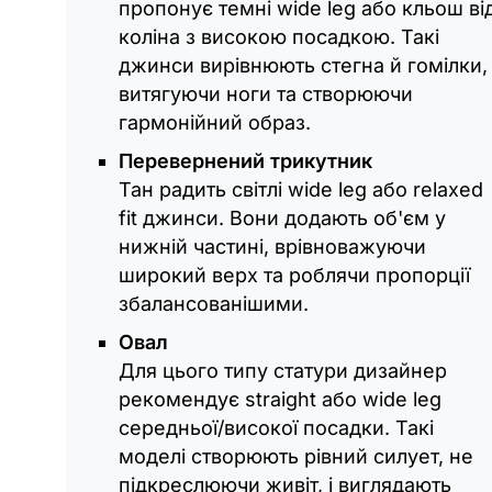
пропонує темні wide leg або кльош ві
коліна з високою посадкою. Такі
джинси вирівнюють стегна й гомілки,
витягуючи ноги та створюючи
гармонійний образ.
Перевернений трикутник
Тан радить світлі wide leg або relaxed
fit джинси. Вони додають об'єм у
нижній частині, врівноважуючи
широкий верх та роблячи пропорції
збалансованішими.
Овал
Для цього типу статури дизайнер
рекомендує straight або wide leg
середньої/високої посадки. Такі
моделі створюють рівний силует, не
підкреслюючи живіт, і виглядають