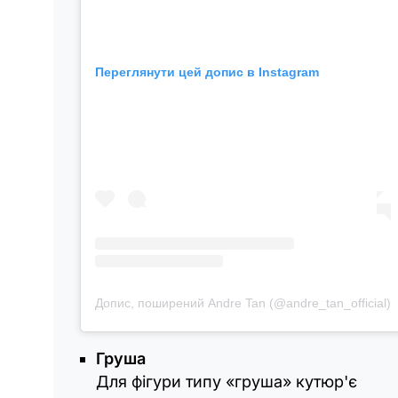
Переглянути цей допис в Instagram
Допис, поширений Andre Tan (@andre_tan_official)
Груша
Для фігури типу «груша» кутюр'є