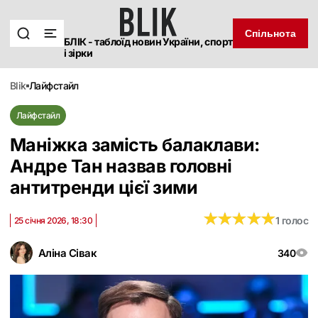
Спільнота
БЛІК - таблоїд новин України, спорт
і зірки
blik
лайфстайл
Лайфстайл
Маніжка замість балаклави:
Андре Тан назвав головні
антитренди цієї зими
★
★
★
★
★
★
★
★
★
★
1 голос
25 січня 2026, 18:30
Аліна Сівак
340