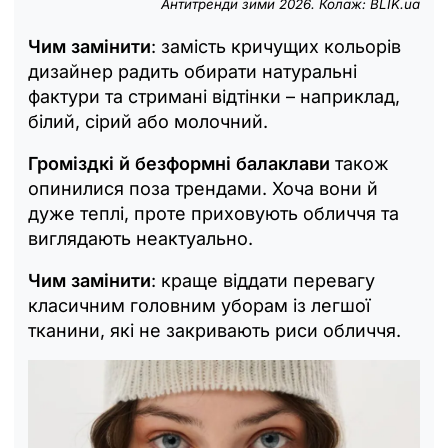
Антитренди зими 2026. Колаж: BLIK.ua
Чим замінити
: замість кричущих кольорів
дизайнер радить обирати натуральні
фактури та стримані відтінки – наприклад,
білий, сірий або молочний.
Громіздкі й безформні балаклави
також
опинилися поза трендами. Хоча вони й
дуже теплі, проте приховують обличчя та
виглядають неактуально.
Чим замінити
: краще віддати перевагу
класичним головним уборам із легшої
тканини, які не закривають риси обличчя.