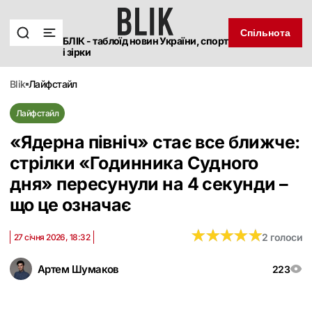
Спільнота
БЛІК - таблоїд новин України, спорт
і зірки
blik
лайфстайл
Лайфстайл
«Ядерна північ» стає все ближче:
стрілки «Годинника Судного
дня» пересунули на 4 секунди –
що це означає
★
★
★
★
★
★
★
★
★
★
2 голоси
27 січня 2026, 18:32
Артем Шумаков
223