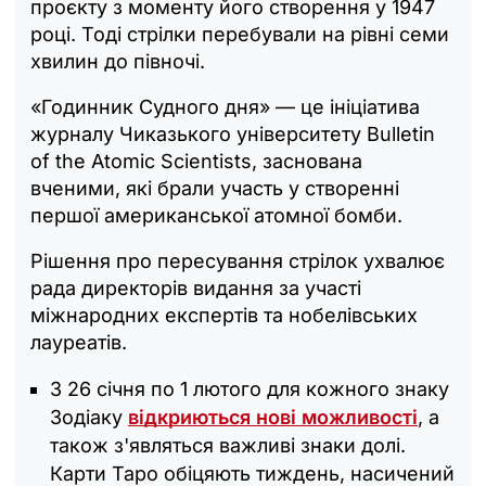
проєкту з моменту його створення у 1947
році. Тоді стрілки перебували на рівні семи
хвилин до півночі.
«Годинник Судного дня» — це ініціатива
журналу Чиказького університету Bulletin
of the Atomic Scientists, заснована
вченими, які брали участь у створенні
першої американської атомної бомби.
Рішення про пересування стрілок ухвалює
рада директорів видання за участі
міжнародних експертів та нобелівських
лауреатів.
З 26 січня по 1 лютого для кожного знаку
Зодіаку
відкриються нові можливості
, а
також з'являться важливі знаки долі.
Карти Таро обіцяють тиждень, насичений