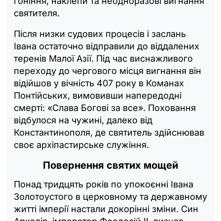
гоніння, наклепи та неодноразові вигнання
святителя.
Після низки судових процесів і заслань
Івана остаточно відправили до віддалених
теренів Малої Азії. Під час виснажливого
переходу до чергового місця вигнання він
відійшов у вічність 407 року в Команах
Понтійських, вимовивши напередодні
смерті: «Слава Богові за все». Поховання
відбулося на чужині, далеко від
Константинополя, де святитель здійснював
своє архіпастирське служіння.
Повернення святих мощей
Понад тридцять років по упокоєнні Івана
Золотоустого в церковному та державному
житті імперії настали докорінні зміни. Син