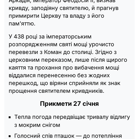
Аркадія, імператор Феодосій ІІ, визнав
кривду, заподіяну святителю, й прагнув
примирити Церкву та владу з його
пам'яттю.
У 438 році за імператорським
розпорядженням святі мощі урочисто
перевезли з Коман до столиці. Згідно з
церковним переказом, лише після щирого
каяття та прохання про вибачення мощі
віддалися перенесенню без жодних
перешкод, що віряни сприйняли як знак
прощення святителем кривдників.
Прикмети 27 січня
Тепла погода передвіщає тривалу відлигу
з мокрим снігом
Голосний спів пташок — до потепління