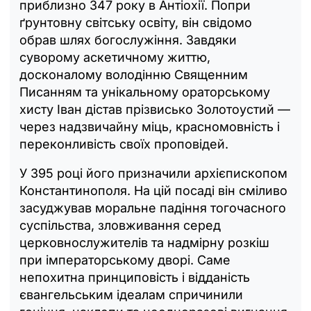
приблизно 347 року в Антіохії. Попри
ґрунтовну світську освіту, він свідомо
обрав шлях богослужіння. Завдяки
суворому аскетичному життю,
досконалому володінню Священним
Писанням та унікальному ораторському
хисту Іван дістав прізвисько Золотоустий —
через надзвичайну міць, красномовність і
переконливість своїх проповідей.
У 395 році його призначили архієпископом
Константинополя. На цій посаді він сміливо
засуджував моральне падіння тогочасного
суспільства, зловживання серед
церковнослужителів та надмірну розкіш
при імператорському дворі. Саме
непохитна принциповість і відданість
євангельським ідеалам спричинили