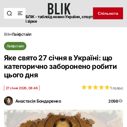
Спільнота
БЛІК - таблоїд новин України, спорт
і зірки
blik
лайфстайл
Лайфстайл
Яке свято 27 січня в Україні: що
категорично заборонено робити
цього дня
★
★
★
★
★
★
★
★
★
★
1 голос
27 січня 2026, 08:46
Анастасія Бондаренко
2098