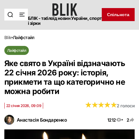
Спільнота
БЛІК - таблоїд новин України, спорт
і зірки
blik
лайфстайл
Лайфстайл
Яке свято в Україні відзначають
22 січня 2026 року: історія,
прикмети та що категорично не
можна робити
★
★
★
★
★
★
★
★
★
★
2 голоси
22 січня 2026, 09:09
Анастасія Бондаренко
1212
2