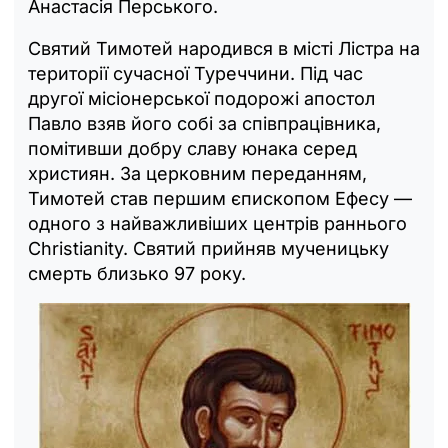
Анастасія Перського.
Святий Тимотей народився в місті Лістра на
території сучасної Туреччини. Під час
другої місіонерської подорожі апостол
Павло взяв його собі за співпрацівника,
помітивши добру славу юнака серед
християн. За церковним переданням,
Тимотей став першим єпископом Ефесу —
одного з найважливіших центрів раннього
Christianity. Святий прийняв мученицьку
смерть близько 97 року.