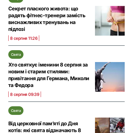
Секрет плаского живота: що
радять фітнес-тренери замість
виснажливих тренувань на
підлозі
8 серпня 11:26
Свята
Хто святкує іменини 8 серпня за
новим і старим стилями:
привітання для Германа, Миколи
та Федора
8 серпня 09:39
Свята
Від церковної памʼяті до Дня
котів: які свята відзначають 8