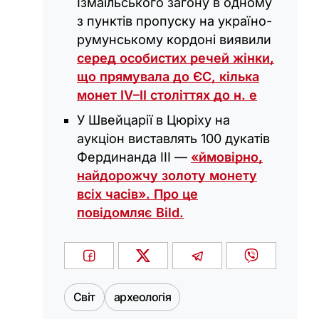
Ізмаїльського загону в одному
з пунктів пропуску на україно-
румунському кордоні виявили
серед особистих речей жінки,
що прямувала до ЄС, кілька
монет IV–II століттях до н. е
У Швейцарії в Цюріху на
аукціон виставлять 100 дукатів
Фердинанда III —
«ймовірно,
найдорожчу золоту монету
всіх часів». Про це
повідомляє Bild.
Світ
археологія