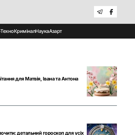
о
Техно
Кримінал
Наука
Азарт
ітання для Матвія, Івана та Антона
почити: детальний гороскоп для усіх