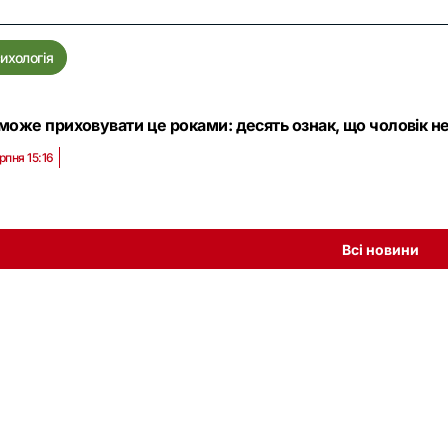
ихологія
 може приховувати це роками: десять ознак, що чоловік не
рпня 15:16
Всі новини