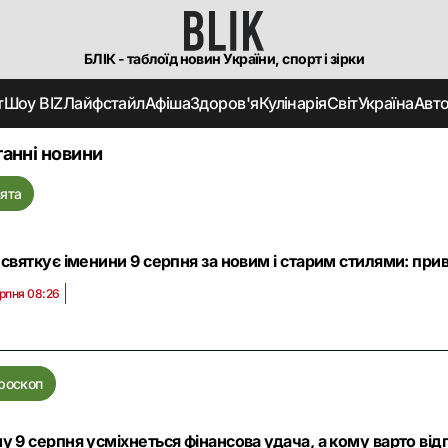
БЛІК - таблоїд новин України, спорт і зірки
т
Шоу BIZ
Лайфстайл
Афіша
Здоров'я
Кулінарія
Світ
Україна
Авт
анні новини
ята
 святкує іменини 9 серпня за новим і старим стилями: прив
рпня 08:26
роскоп
у 9 серпня усміхнеться фінансова удача, а кому варто від