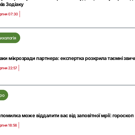
ків Зодіаку
рпня 07:30
ихологія
аки мікрозради партнера: експертка розкрила таємні звичк
рпня 22:57
ро
 помилка може віддалити вас від заповітної мрії: гороскоп
рпня 18:56