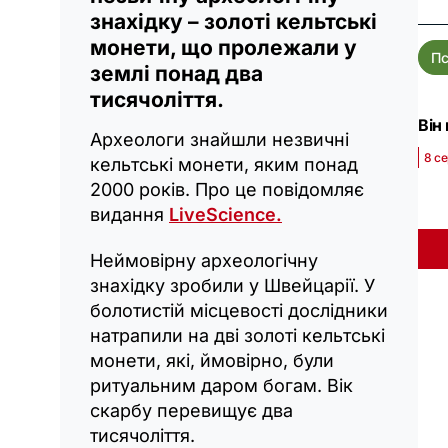
знахідку – золоті кельтські
монети, що пролежали у
Пс
землі понад два
тисячоліття.
Він
Археологи знайшли незвичні
8 се
кельтські монети, яким понад
2000 років. Про це повідомляє
видання
LiveScience.
Неймовірну археологічну
знахідку зробили у Швейцарії. У
болотистій місцевості дослідники
натрапили на дві золоті кельтські
монети, які, ймовірно, були
ритуальним даром богам. Вік
скарбу перевищує два
тисячоліття.