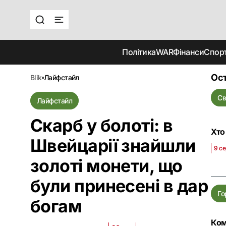
Політика
WAR
Фінанси
Спор
Ост
blik
лайфстайл
Св
Лайфстайл
Скарб у болоті: в
Хто
Швейцарії знайшли
9 се
золоті монети, що
були принесені в дар
Го
богам
Ком