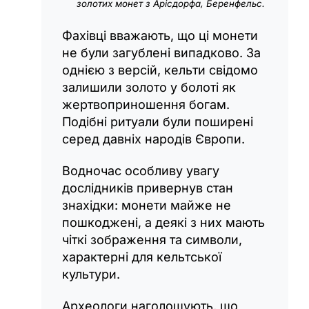
золотих монет з Арісдорфа, Беренфельс.
Фахівці вважають, що ці монети
не були загублені випадково. За
однією з версій, кельти свідомо
залишили золото у болоті як
жертвоприношення богам.
Подібні ритуали були поширені
серед давніх народів Європи.
Водночас особливу увагу
дослідників привернув стан
знахідки: монети майже не
пошкоджені, а деякі з них мають
чіткі зображення та символи,
характерні для кельтської
культури.
Археологи наголошують, що