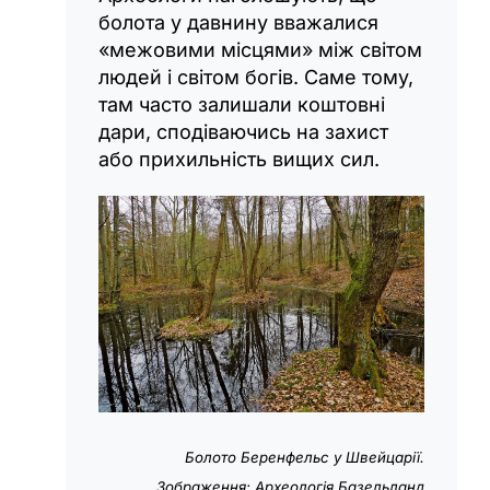
болота у давнину вважалися
«межовими місцями» між світом
людей і світом богів. Саме тому,
там часто залишали коштовні
дари, сподіваючись на захист
або прихильність вищих сил.
Болото Беренфельс у Швейцарії.
Зображення: Археологія Базельланд