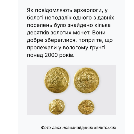
Як повідомляють археологи, у
болоті неподалік одного з давніх
поселень було знайдено кілька
десятків золотих монет. Вони
добре збереглися, попри те, що
пролежали у вологому ґрунті
понад 2000 років.
Фото двох новознайдених кельтських