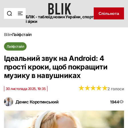
Спільнота
БЛІК - таблоїд новин України, спорт
і зірки
blik
лайфстайл
Лайфстайл
Ідеальний звук на Android: 4
прості кроки, щоб покращити
музику в навушниках
★
★
★
★
★
★
★
★
★
★
2 голоси
30 листопада 2025, 19:35
Денис Коротинський
1944