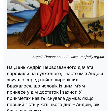
Андрій Первозванний. Фото: mefodiy.org.ua
На День Андрія Первозванного дівчата
ворожили на судженого, і часто ім’я Андрій
звучало серед найпоширеніших.
Вважалося, що чоловік із цим ім’ям
принесе у дім достаток і захист. У
прикметах навіть існувала думка: якщо
перший гість у хаті цього дня – Андрій, рік
буде щасливим.