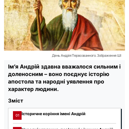
День Андрія Первозванного. Зображення ШІ
Ім’я Андрій здавна вважалося сильним і
доленосним – воно поєднує історію
апостола та народні уявлення про
характер людини.
Зміст
Історичне коріння імені Андрій
01