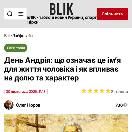
Спільнота
БЛІК - таблоїд новин України, спорт
і зірки
blik
лайфстайл
Лайфстайл
День Андрія: що означає це ім’я
для життя чоловіка і як впливає
на долю та характер
★
★
★
★
★
★
★
★
★
★
2 голоси
30 листопада 2025, 11:18
Олег Норов
736