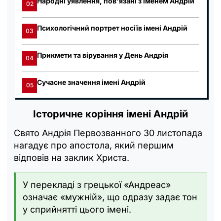
Народні уявлення, пов'язані з іменем Андрій
02
Психологічний портрет носіїв імені Андрій
03
Прикмети та вірування у День Андрія
04
Сучасне значення імені Андрій
05
Історичне коріння імені Андрій
Свято Андрія Первозванного 30 листопада
нагадує про апостола, який першим
відповів на заклик Христа.
У перекладі з грецької «Андреас»
означає «мужній», що одразу задає тон
у сприйнятті цього імені.