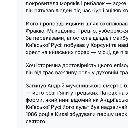
покровителя моряків і рибалок — адже
він рятував людей під час бур і зціляв х
Його проповідницький шлях охоплював 
Фракію, Македонію, Грецію, узбережжя
За переказами, апостол відвідав і майбу
Київської Русі: побував у Корсуні та нав
хрест на київських горах — місці, де пі
Хоч історична достовірність цього епізо
він відіграє важливу роль у духовній тра
Загинув Андрій мученицькою смертю б
— його розіп'яли у грецьких Патрах на х
форми, який нині відомий як Андріївськ
Київської Русі його культ був надзвича
1086 році в Києві збудували першу церк
святого.