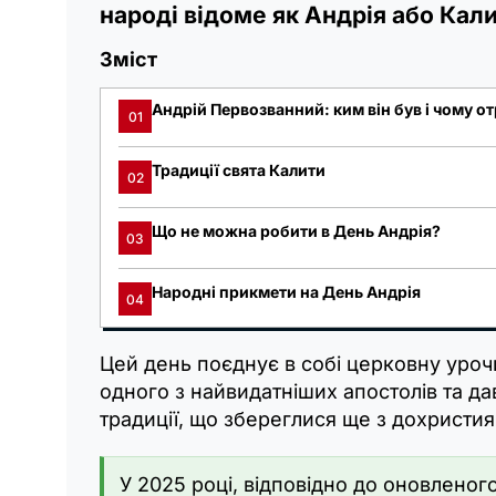
народі відоме як Андрія або Кали
Зміст
Андрій Первозванний: ким він був і чому от
01
Традиції свята Калити
02
Що не можна робити в День Андрія?
03
Народні прикмети на День Андрія
04
Цей день поєднує в собі церковну урочи
одного з найвидатніших апостолів та дав
традиції, що збереглися ще з дохристия
У 2025 році, відповідно до оновленог