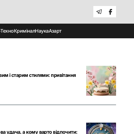
о
Техно
Кримінал
Наука
Азарт
вим і старим стилями: привітання
ва удача, а кому варто відпочити: