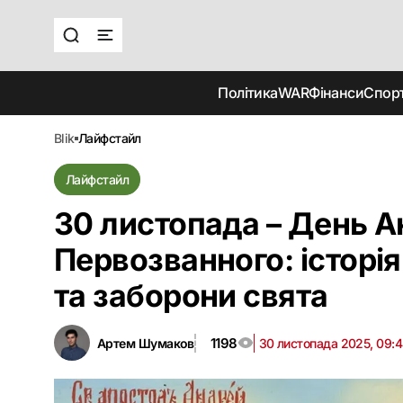
Політика
WAR
Фінанси
Спор
blik
лайфстайл
Лайфстайл
30 листопада – День А
Первозванного: історія
та заборони свята
1198
Артем Шумаков
30 листопада 2025, 09:4