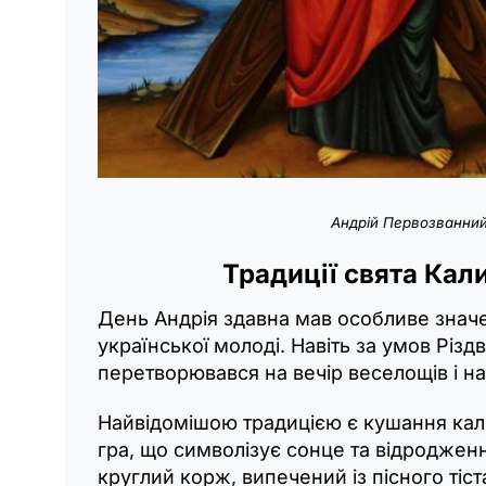
Андрій Первозванний
Традиції свята Кал
День Андрія здавна мав особливе знач
української молоді. Навіть за умов Різд
перетворювався на вечір веселощів і н
Найвідомішою традицією є кушання ка
гра, що символізує сонце та відроджен
круглий корж, випечений із пісного тіст