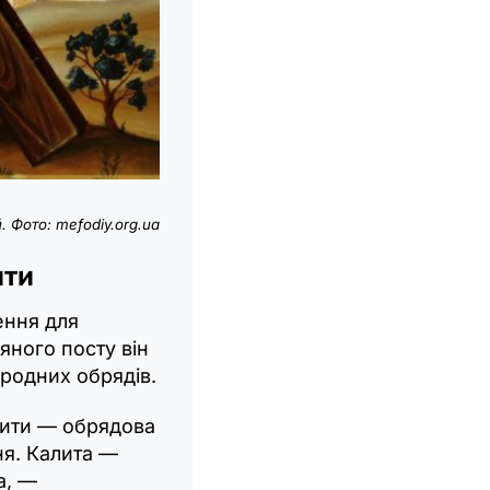
. Фото:
mefodiy.org.ua
ити
ення для
вяного посту він
ародних обрядів.
лити — обрядова
ня. Калита —
а, —