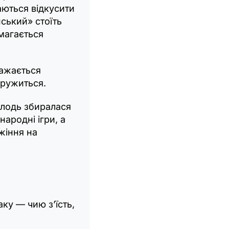
аються відкусити
ський» стоїть
магається
важається
дружиться.
олодь збиралася
 народні ігри, а
жіння на
ку — чию з’їсть,