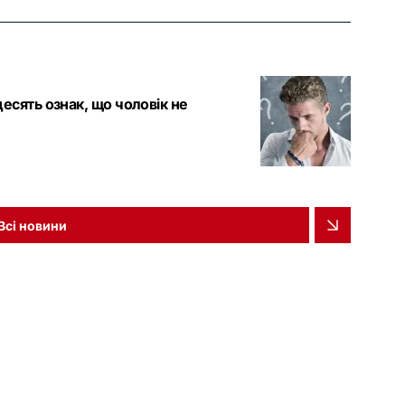
есять ознак, що чоловік не
Всі новини