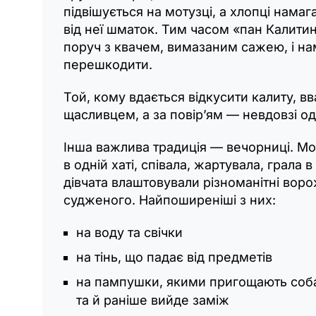
підвішується на мотузці, а хлопці намаг
від неї шматок. Тим часом «пан Калитин
поруч з квачем, вимазаним сажею, і на
перешкодити.
Той, кому вдається відкусити калиту, в
щасливцем, а за повір’ям — невдовзі о
Інша важлива традиція — вечорниці. М
в одній хаті, співала, жартувала, грала в
дівчата влаштовували різноманітні воро
судженого. Найпоширеніші з них:
на воду та свічки
на тінь, що падає від предметів
на пампушки, якими пригощають соба
та й раніше вийде заміж