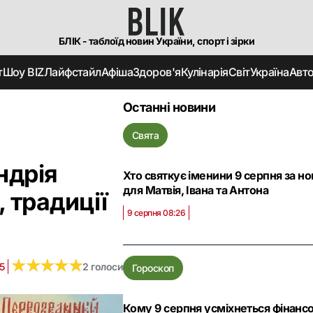
БЛІК - таблоїд новин України, спорт і зірки
т
Шоу BIZ
Лайфстайл
Афіша
Здоров'я
Кулінарія
Світ
Україна
Авт
Останні новини
Свята
ндрія
Хто святкує іменини 9 серпня за но
для Матвія, Івана та Антона
, традиції
9 серпня 08:26
★
★
★
★
★
★
★
★
★
★
5
2 голоси
Гороскоп
Кому 9 серпня усміхнеться фінансо