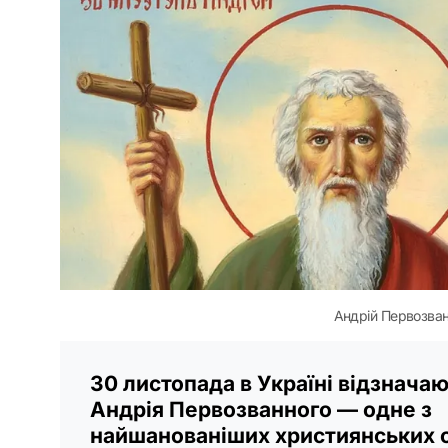
Андрій Первозванн
30 листопада в Україні відзнача
Андрія Первозванного — одне з
найшанованіших християнських с