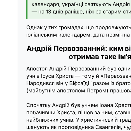
календаря, українці святкують Андрія
— на 13 днів раніше, ніж за старим ст
Однак у тих громадах, що продовжують
юліанським календарем, дата незмінна 
Андрій Первозванний: ким ві
отримав таке ім’
Апостол Андрій Первозванний був одни
учнів Ісуса Христа — тому й «Первозва
Народився він у Віфсаїді і разом із бр
(майбутнім апостолом Петром) працюв
Спочатку Андрій був учнем Іоана Хрести
побачивши Христа, пішов за ним, ставш
найближчих учнів. У християнській трад
шанують як проповідника Євангелія, чу