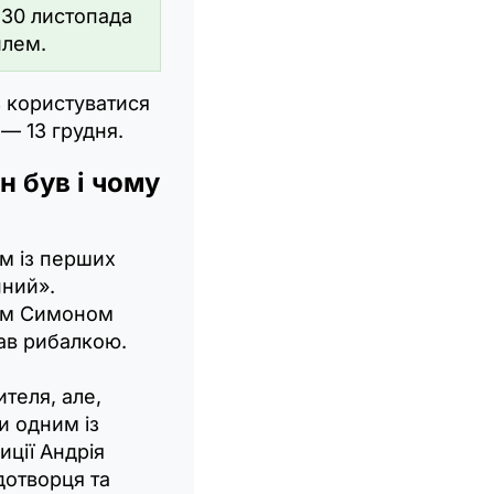
 30 листопада
илем.
 користуватися
— 13 грудня.
н був і чому
я
м із перших
нний».
атом Симоном
ав рибалкою.
теля, але,
и одним із
иції Андрія
дотворця та