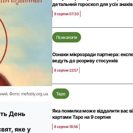
детальний гороскоп для усіх знаків
9 серпня 07:30
Психологія
Ознаки мікрозради партнера: експе
ведуть до розриву стосунків
8 серпня 22:57
Таро
ий. Фото: mefodiy.org.ua
Яка помилка може віддалити вас від
ють День
картами Таро на 9 серпня
8 серпня 18:56
вят, яке у