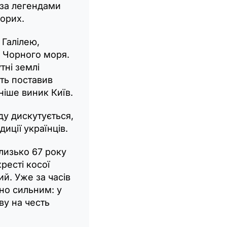
 за легендами
ворих.
Галілею,
 Чорного моря.
тні землі
іть поставив
зніше виник Київ.
ду дискутується,
диції українців.
лизько 67 року
ресті косої
ий. Уже за часів
йно сильним: у
ву на честь