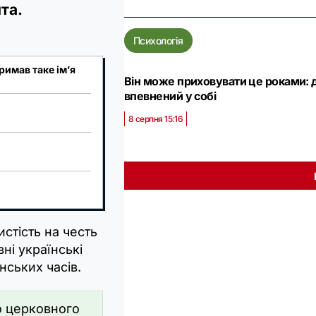
та.
Психологія
римав таке ім’я
Він може приховувати це роками: д
впевнений у собі
8 серпня 15:16
стість на честь
ні українські
нських часів.
о церковного