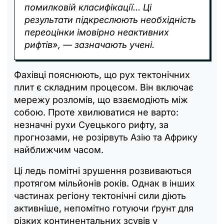
помилковій класифікації... Ці
результати підкреслюють необхідність
переоцінки імовірно неактивних
рифтів», — зазначають учені.
Фахівці пояснюють, що рух тектонічних
плит є складним процесом. Він включає
мережу розломів, що взаємодіють між
собою. Проте хвилюватися не варто:
незначні рухи Суецького рифту, за
прогнозами, не розірвуть Азію та Африку
найближчим часом.
Ці ледь помітні зрушення розвиваються
протягом мільйонів років. Однак в інших
частинах регіону тектонічні сили діють
активніше, непомітно готуючи ґрунт для
різких континентальних зсувів у