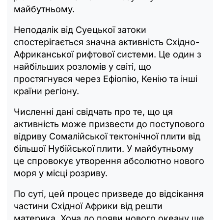
майбутньому.
Неподалік від Суецької затоки
спостерігається значна активність Східно-
Африканської рифтової системи. Це один з
найбільших розломів у світі, що
простягнувся через Ефіопію, Кенію та інші
країни регіону.
Численні дані свідчать про те, що ця
активність може призвести до поступового
відриву Сомалійської тектонічної плити від
більшої Нубійської плити. У майбутньому
це спровокує утворення абсолютно нового
моря у місці розриву.
По суті, цей процес призведе до відсікання
частини Східної Африки від решти
материка. Хоча до появи нового океану ще