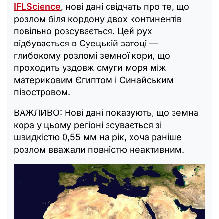
IFLScience
, нові дані свідчать про те, що
розлом біля кордону двох континентів
повільно розсувається. Цей рух
відбувається в Суецькій затоці —
глибокому розломі земної кори, що
проходить уздовж смуги моря між
материковим Єгиптом і Синайським
півостровом.
ВАЖЛИВО: Нові дані показують, що земна
кора у цьому регіоні зсувається зі
швидкістю 0,55 мм на рік, хоча раніше
розлом вважали повністю неактивним.