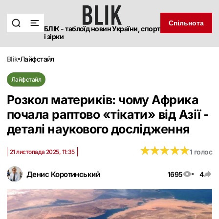
Спільнота
БЛІК - таблоїд новин України, спорт
і зірки
blik
лайфстайл
Лайфстайл
Розкол материків: чому Африка
почала раптово «тікати» від Азії -
деталі наукового дослідження
★
★
★
★
★
★
★
★
★
★
1 голос
21 листопада 2025, 11:35
Денис Коротинський
1695
4