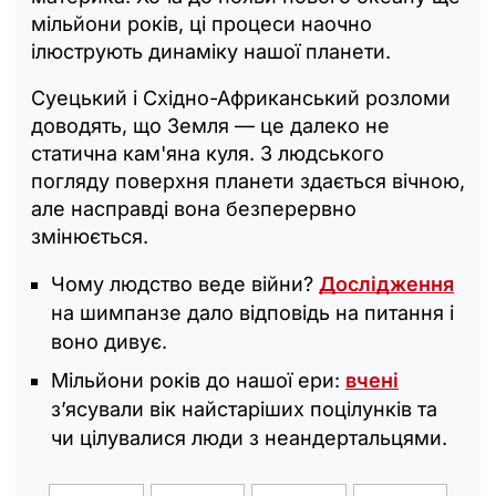
мільйони років, ці процеси наочно
ілюструють динаміку нашої планети.
Суецький і Східно-Африканський розломи
доводять, що Земля — це далеко не
статична кам'яна куля. З людського
погляду поверхня планети здається вічною,
але насправді вона безперервно
змінюється.
Чому людство веде війни?
Дослідження
на шимпанзе дало відповідь на питання і
воно дивує.
Мільйони років до нашої ери:
вчені
з’ясували вік найстаріших поцілунків та
чи цілувалися люди з неандертальцями.