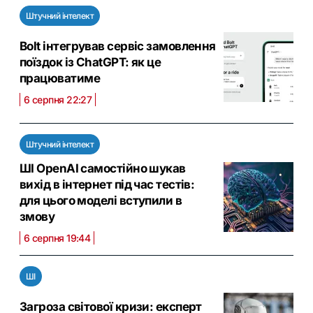
Штучний інтелект
Bolt інтегрував сервіс замовлення
поїздок із ChatGPT: як це
працюватиме
6 серпня 22:27
Штучний інтелект
ШІ OpenAI самостійно шукав
вихід в інтернет під час тестів:
для цього моделі вступили в
змову
6 серпня 19:44
ШІ
Загроза світової кризи: експерт