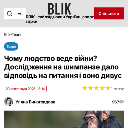
Спільнота
БЛІК - таблоїд новин України, спорт
і зірки
blik
техно
Техно
Чому людство веде війни?
Дослідження на шимпанзе дало
відповідь на питання і воно дивує
★
★
★
★
★
★
★
★
★
★
1 голос
20 листопада 2025, 18:14
Уляна Виноградова
967