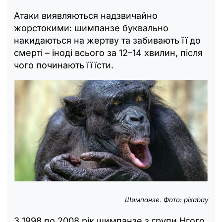
Атаки виявляються надзвичайно
жорстокими: шимпанзе буквально
накидаються на жертву та забивають її до
смерті – іноді всього за 12–14 хвилин, після
чого починають її їсти.
Шимпанзе. Фото: pixabay
З 1998 по 2008 рік шимпанзе з групи Нгого,