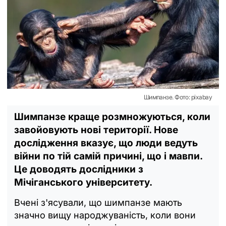
Шимпанзе. Фото: pixabay
Шимпанзе краще розмножуються, коли
завойовують нові території. Нове
дослідження вказує, що люди ведуть
війни по тій самій причині, що і мавпи.
Це доводять дослідники з
Мічіганського університету.
Вчені з'ясували, що шимпанзе мають
значно вищу народжуваність, коли вони