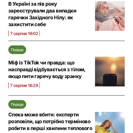
В Україні за пів року
зареєстрували два випадки
гарячки Західного Нілу: як
захистити себе
7 серпня 19:02
Поради
Міф із TikTok чи правда: що
насправді відбувається з тілом,
якщо пити гарячу воду зранку
7 серпня 16:29
Поради
Спека може вбити: експерти
розповіли, що потрібно терміново
робити в перші хвилини теплового