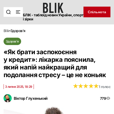
Спільнота
БЛІК - таблоїд новин України, спорт
і зірки
blik
здоров'я
Здоров'я
«Як брати заспокоєння
у кредит»: лікарка пояснила,
який напій найкращий для
подолання стресу – це не коньяк
★
★
★
★
★
★
★
★
★
★
1 голос
3 липня 2025, 18:29
Віктор Глухенький
779