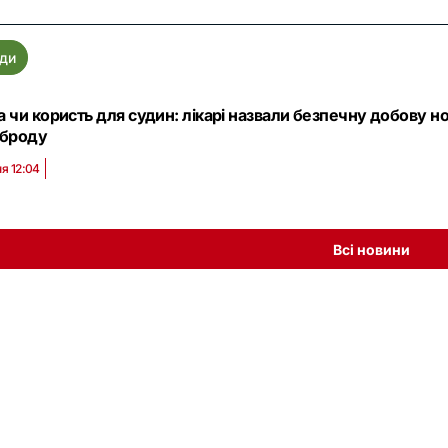
ди
 чи користь для судин: лікарі назвали безпечну добову 
рброду
я 12:04
Всі новини