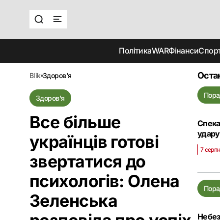
Політика
WAR
Фінанси
Спор
Оста
blik
здоров'я
Пора
Здоров'я
Все більше
Спека
удару
українців готові
7 серпн
звертатися до
психологів: Олена
Пора
Зеленська
Небез