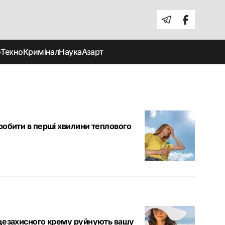
о
Техно
Кримінал
Наука
Азарт
робити в перші хвилини теплового
нцезахисного крему руйнують вашу