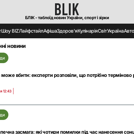
БЛІК - таблоїд новин України, спорт і зірки
т
Шоу BIZ
Лайфстайл
Афіша
Здоров'я
Кулінарія
Світ
Україна
Авт
нні новини
ди
 може вбити: експерти розповіли, що потрібно терміново 
я 12:43
ди
печна засмага: які чотири помилки під час нанесення со