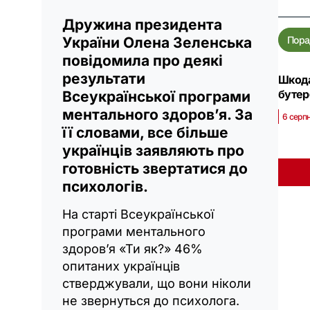
Дружина президента
Пора
України Олена Зеленська
повідомила про деякі
результати
Шкода
буте
Всеукраїнської програми
ментального здоров’я. За
6 серпн
її словами, все більше
українців заявляють про
готовність звертатися до
психологів.
На старті Всеукраїнської
програми ментального
здоров’я «Ти як?» 46%
опитаних українців
стверджували, що вони ніколи
не звернуться до психолога.