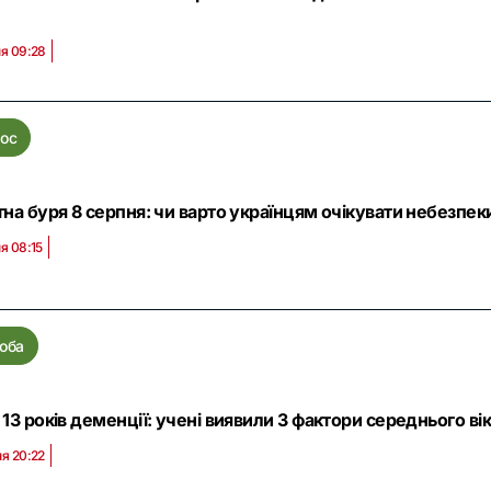
ня 09:28
ос
тна буря 8 серпня: чи варто українцям очікувати небезпеки
я 08:15
оба
 13 років деменції: учені виявили 3 фактори середнього вік
ня 20:22