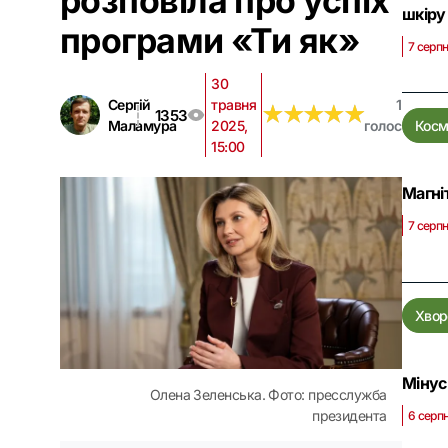
розповіла про успіх
шкіру
програми «Ти як»
7 серп
30
Сергій
травня
1
★
★
★
★
★
★
★
★
★
★
1353
Маламура
2025,
голос
Косм
15:00
Магні
7 серпн
Хвор
Мінус
Олена Зеленська. Фото: пресслужба
президента
6 серп