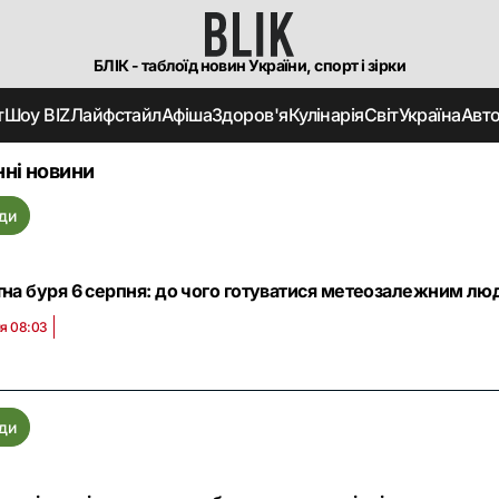
БЛІК - таблоїд новин України, спорт і зірки
т
Шоу BIZ
Лайфстайл
Афіша
Здоров'я
Кулінарія
Світ
Україна
Авт
ні новини
ди
тна буря 6 серпня: до чого готуватися метеозалежним людя
ня 08:03
ди