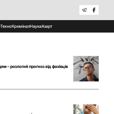
о
Техно
Кримінал
Наука
Азарт
м – розлогий прогноз від фахівців