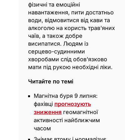
фізичні та емоційні
навантаження, пити достатньо
води, відмовитися від кави та
алкоголю на користь трав'яних
чаїв, а також добре
висипатися. Людям із
серцево-судинними
хворобами слід обов'язково
мати під рукою необхідні ліки.
Читайте по темі
Магнітна буря 9 липня:
фахівці
прогнозують
зниження
геомагнітної
активності найближчим
часом
Знімає втому і нормалізує