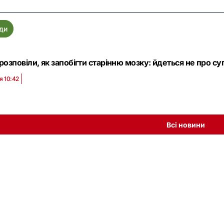
ди
розповіли, як запобігти старінню мозку: йдеться не про су
я 10:42
Всі новини