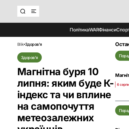
Політика
WAR
Фінанси
Спор
Остан
blik
здоров'я
Пора
Здоров'я
Магнітна буря 10
Магні
липня: яким буде К-
6 серп
індекс та чи вплине
на самопочуття
Пора
метеозалежних