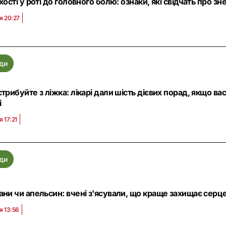
хості у роті до головного болю: ознаки, які свідчать про 
я 20:27
ди
трибуйте з ліжка: лікарі дали шість дієвих порад, якщо ва
і
я 17:21
ди
ани чи апельсин: вчені з'ясували, що краще захищає серце
я 13:56