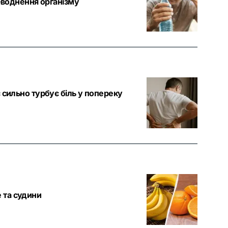
зневоднення організму
с сильно турбує біль у попереку
 та судини