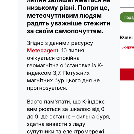
низькому рівні. Попри це,
метеочутливим людям
Пора
радять уважніше стежити
за своїм самопочуттям.
Вчені 
Згідно з даними ресурсу
5 серпн
Meteoagent
, 10 липня
очікується спокійна
геомагнітна обстановка із К-
індексом 3,7. Потужних
магнітних бур цього дня не
прогнозується.
Варто пам'ятати, що К-індекс
вимірюється за шкалою від 0
до 9, де останнє – сильна буря,
здатна вивести з ладу
супутники та електромережі.