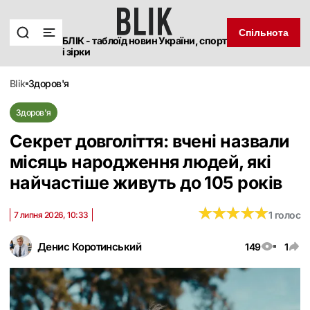
Спільнота
БЛІК - таблоїд новин України, спорт
і зірки
blik
здоров'я
Здоров'я
Секрет довголіття: вчені назвали
місяць народження людей, які
найчастіше живуть до 105 років
★
★
★
★
★
★
★
★
★
★
1 голос
7 липня 2026, 10:33
Денис Коротинський
149
1