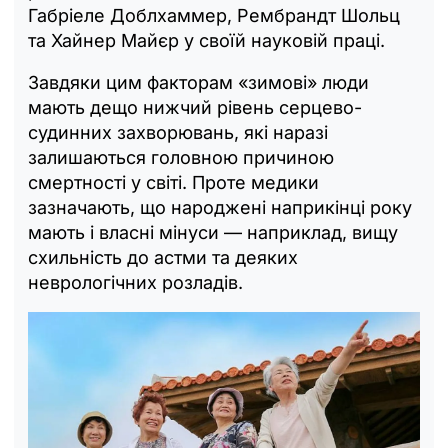
Габріеле Доблхаммер, Рембрандт Шольц
та Хайнер Майєр у своїй науковій праці.
Завдяки цим факторам «зимові» люди
мають дещо нижчий рівень серцево-
судинних захворювань, які наразі
залишаються головною причиною
смертності у світі. Проте медики
зазначають, що народжені наприкінці року
мають і власні мінуси — наприклад, вищу
схильність до астми та деяких
неврологічних розладів.