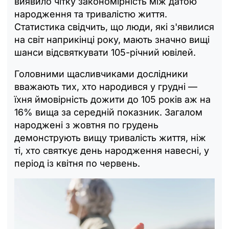
виявило чітку закономірність між датою
народження та тривалістю життя.
Статистика свідчить, що люди, які з'явилися
на світ наприкінці року, мають значно вищі
шанси відсвяткувати 105-річний ювілей.
Головними щасливчиками дослідники
вважають тих, хто народився у грудні —
їхня ймовірність дожити до 105 років аж на
16% вища за середній показник. Загалом
народжені з жовтня по грудень
демонструють вищу тривалість життя, ніж
ті, хто святкує день народження навесні, у
період із квітня по червень.