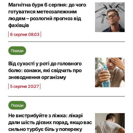
Магнітна буря 6 серпня: до чого
готуватися метеозалежним
людям – розлогий прогноз від
фахівців
6 серпня 08:03
Поради
Від сухості у роті до головного
болю: ознаки, які свідчать про
зневоднення організму
5 серпня 20:27
Поради
Не вистрибуйте з ліжка: лікарі
дали шість дієвих порад, якщо вас
сильно турбує біль у попереку