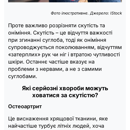
Фото ілюстративне. Джерело: IStock
Проте важливо розрізняти скутість та
оніміння. Скутість – це відчуття важкості
при згинанні суглоба, тоді як оніміння
супроводжується поколюванням, відчуттям
«затерплих» рук чи ніг і втратою чутливості
шкіри. Останнє частіше вказує на
проблеми з нервами, а не з самими
суглобами.
Які серйозні хвороби можуть
ховатися за скутістю?
Остеоартрит
Це виснаження хрящової тканини, яке
найчастіше турбує літніх людей, хоча