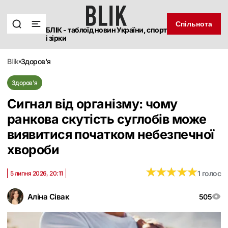
Спільнота
БЛІК - таблоїд новин України, спорт
і зірки
blik
здоров'я
Здоров'я
Сигнал від організму: чому
ранкова скутість суглобів може
виявитися початком небезпечної
хвороби
★
★
★
★
★
★
★
★
★
★
1 голос
5 липня 2026, 20:11
Аліна Сівак
505