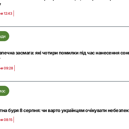
у
ня 12:43
ади
печна засмага: які чотири помилки під час нанесення с
у
ня 09:28
мос
тна буря 8 серпня: чи варто українцям очікувати небезпеки
ня 08:15