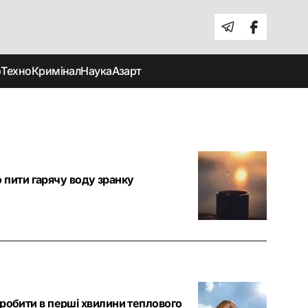
о
Техно
Кримінал
Наука
Азарт
о пити гарячу воду зранку
 робити в перші хвилини теплового