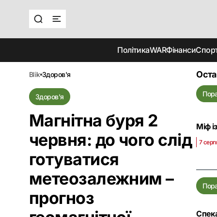
Політика
WAR
Фінанси
Спор
Оста
blik
здоров'я
Пор
Здоров'я
Магнітна буря 2
Міф і
червня: до чого слід
7 серп
готуватися
метеозалежним –
Пор
прогноз
Спека