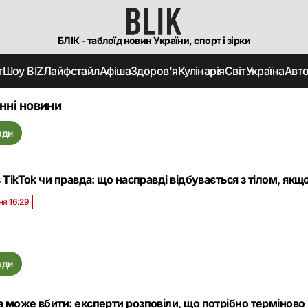
БЛІК - таблоїд новин України, спорт і зірки
т
Шоу BIZ
Лайфстайл
Афіша
Здоров'я
Кулінарія
Світ
Україна
Авт
нні новини
ади
з TikTok чи правда: що насправді відбувається з тілом, якщ
ня 16:29
ади
 може вбити: експерти розповіли, що потрібно терміново