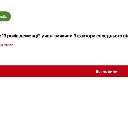
роба
 13 років деменції: учені виявили 3 фактори середнього ві
ня 20:22
Всі новини