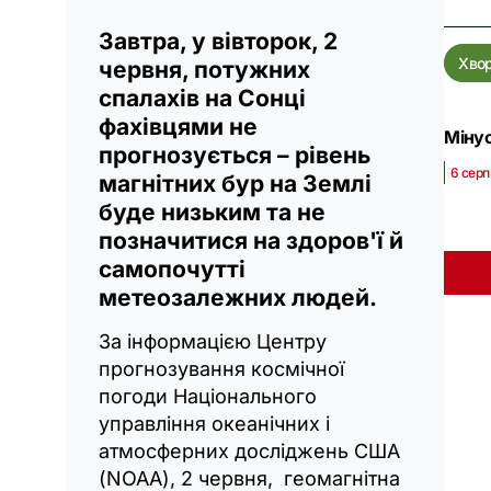
Завтра, у вівторок, 2
Хво
червня, потужних
спалахів на Сонці
фахівцями не
Мінус
прогнозується – рівень
6 серп
магнітних бур на Землі
буде низьким та не
позначитися на здоров'ї й
самопочутті
метеозалежних людей.
За інформацією Центру
прогнозування космічної
погоди Національного
управління океанічних і
атмосферних досліджень США
(NOAA), 2 червня, геомагнітна