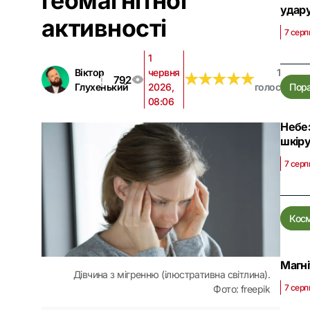
геомагнітної
удар
активності
7 серп
1
Віктор
червня
1
★
★
★
★
★
★
★
★
★
★
792
Глухенький
2026,
голос
Пор
08:06
Небез
шкір
7 серп
Кос
Магні
Дівчина з мігренню (ілюстративна світлина).
7 серп
Фото: freepik