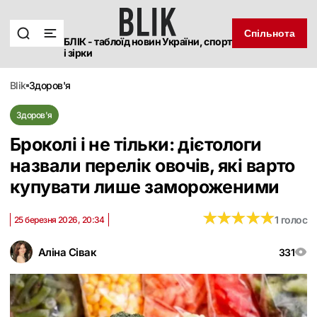
Спільнота
БЛІК - таблоїд новин України, спорт
і зірки
blik
здоров'я
Здоров'я
Броколі і не тільки: дієтологи
назвали перелік овочів, які варто
купувати лише замороженими
★
★
★
★
★
★
★
★
★
★
1 голос
25 березня 2026, 20:34
Аліна Сівак
331