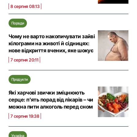
8 серпня 08:13
Поради
Чому не варто накопичувати зайві
кілограми на животі й сідницях:
нове відкриття вчених, яке шокує
7 серпня 20:11
Продукти
Які харчові звички зміцнюють
серце: п'ять порад від лікарів – чи
можна пити алкоголь перед сном
7 серпня 19:38
Україна