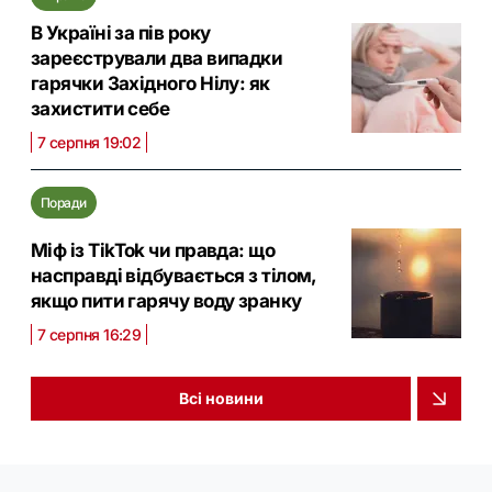
В Україні за пів року
зареєстрували два випадки
гарячки Західного Нілу: як
захистити себе
7 серпня 19:02
Поради
Міф із TikTok чи правда: що
насправді відбувається з тілом,
якщо пити гарячу воду зранку
7 серпня 16:29
Всі новини