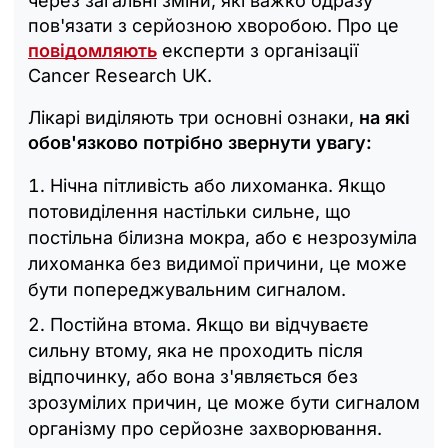
через загальні зміни, які важко одразу
пов'язати з серйозною хворобою. Про це
повідомляють
експерти з організації
Cancer Research UK.
Лікарі виділяють три основні ознаки,
на які
обов'язково потрібно звернути увагу:
Нічна пітливість або лихоманка. Якщо
потовиділення настільки сильне, що
постільна білизна мокра, або є незрозуміла
лихоманка без видимої причини, це може
бути попереджувальним сигналом.
Постійна втома. Якщо ви відчуваєте
сильну втому, яка не проходить після
відпочинку, або вона з'являється без
зрозумілих причин, це може бути сигналом
організму про серйозне захворювання.