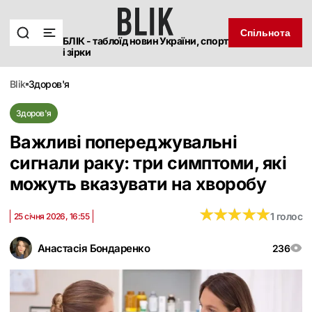
Спільнота
БЛІК - таблоїд новин України, спорт
і зірки
blik
здоров'я
Здоров'я
Важливі попереджувальні
сигнали раку: три симптоми, які
можуть вказувати на хворобу
★
★
★
★
★
★
★
★
★
★
1 голос
25 січня 2026, 16:55
Анастасія Бондаренко
236