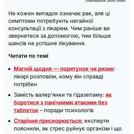
Хіміотерапія. Фото: ordex
Не кожен випадок означає рак, але ці
симптоми потребують негайної
консультації з лікарем. Чим раніше ви
звернетеся за допомогою, тим більше
шансів на успішне лікування.
Читати по темі
Магній щодня — порятунок чи ризик
:
лікарі розповіли, кому він справді
потрібен
Замість валер'янки та гідазепаму:
як
боротися з панічними атаками без
таблеток
– поради психологів
Старіння прискорюється:
експерти
пояснили, як стрес руйнує організм і що