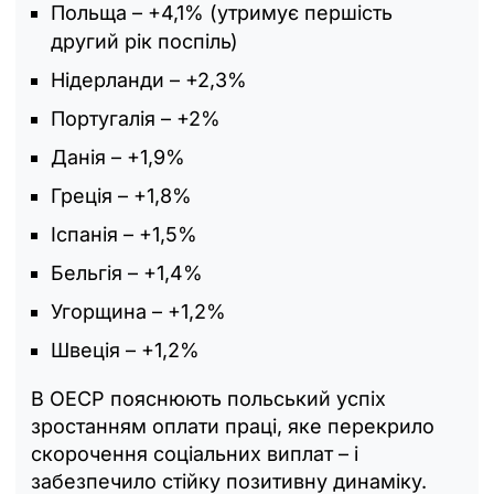
Польща – +4,1% (утримує першість
другий рік поспіль)
Нідерланди – +2,3%
Португалія – +2%
Данія – +1,9%
Греція – +1,8%
Іспанія – +1,5%
Бельгія – +1,4%
Угорщина – +1,2%
Швеція – +1,2%
В ОЕСР пояснюють польський успіх
зростанням оплати праці, яке перекрило
скорочення соціальних виплат – і
забезпечило стійку позитивну динаміку.