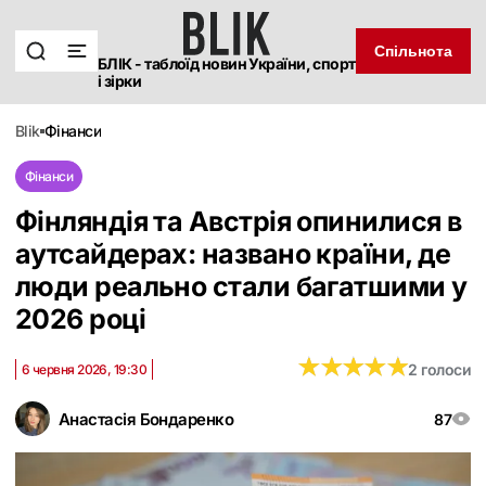
Спільнота
БЛІК - таблоїд новин України, спорт
і зірки
blik
фінанси
Фінанси
Фінляндія та Австрія опинилися в
аутсайдерах: названо країни, де
люди реально стали багатшими у
2026 році
★
★
★
★
★
★
★
★
★
★
2 голоси
6 червня 2026, 19:30
Анастасія Бондаренко
87