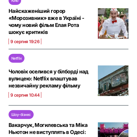
Кіно
Найскаженіший горор
«Морозивник» вже в Україні -
чому новий фільм Елая Рота
шокує критиків
9 серпня 19:26
Netflix
Чоловік оселився у білборді над
вулицею: Netflix влаштував
незвичайну рекламу фільму
9 серпня 10:44
Шоу-бізнес
Вакарчук, Могилевська та Міка
Ньютон не виступлять в Одесі: