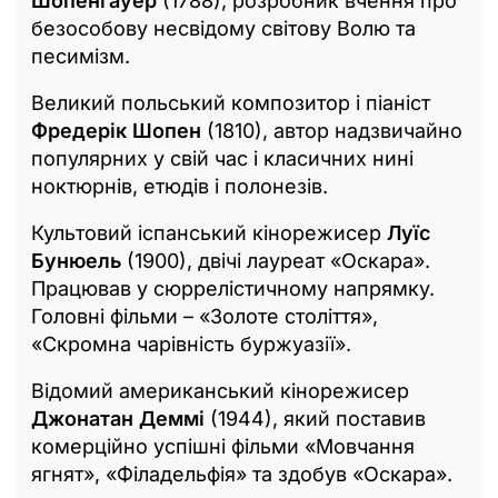
Шопенгауер
(1788), розробник вчення про
безособову несвідому світову Волю та
песимізм.
Великий польський композитор і піаніст
Фредерік Шопен
(1810), автор надзвичайно
популярних у свій час і класичних нині
ноктюрнів, етюдів і полонезів.
Культовий іспанський кінорежисер
Луїс
Бунюель
(1900), двічі лауреат «Оскара».
Працював у сюррелістичному напрямку.
Головні фільми – «Золоте століття»,
«Скромна чарівність буржуазії».
Відомий американський кінорежисер
Джонатан Деммі
(1944), який поставив
комерційно успішні фільми «Мовчання
ягнят», «Філадельфія» та здобув «Оскара».