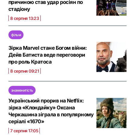
причиною став удар росіян по
стадіону
8 серпня 13:23
фільм
Зірка Marvel стане Богом війни:
Дейв Батиста веде переговори
про роль Кратоса
8 серпня 09:21
знаменитість
Український прорив на Netflix:
зірка «Клондайку» Оксана
Черкашина зіграла в популярному
серіалі «1670»
7 серпня 17:05