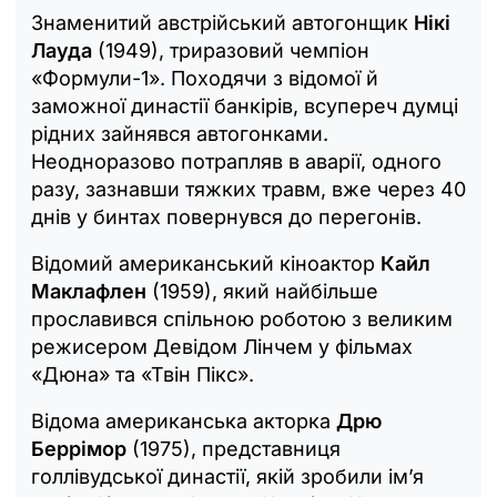
Знаменитий австрійський автогонщик
Нікі
Лауда
(1949), триразовий чемпіон
«Формули-1». Походячи з відомої й
заможної династії банкірів, всупереч думці
рідних зайнявся автогонками.
Неодноразово потрапляв в аварії, одного
разу, зазнавши тяжких травм, вже через 40
днів у бинтах повернувся до перегонів.
Відомий американський кіноактор
Кайл
Маклафлен
(1959), який найбільше
прославився спільною роботою з великим
режисером Девідом Лінчем у фільмах
«Дюна» та «Твін Пікс».
Відома американська акторка
Дрю
Беррімор
(1975), представниця
голлівудської династії, якій зробили ім’я