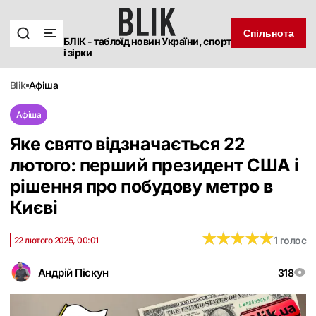
Спільнота
БЛІК - таблоїд новин України, спорт
і зірки
blik
афіша
Афіша
Яке свято відзначається 22
лютого: перший президент США і
рішення про побудову метро в
Києві
★
★
★
★
★
★
★
★
★
★
1 голос
22 лютого 2025, 00:01
Андрій Піскун
318