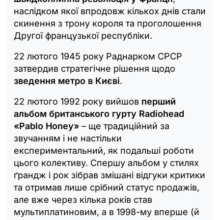
наслідком якої впродовж кількох днів стали
скинення з трону короля та проголошення
Другої французької республіки.
22 лютого 1945 року Раднарком СРСР
затвердив стратегічне рішення щодо
зведення метро в Києві
.
22 лютого 1992 року вийшов
перший
альбом британського гурту Radiohead
«Pablo Honey»
– ще традиційний за
звучанням і не настільки
експериментальний, як подальші роботи
цього колективу. Спершу альбом у стилях
ґрандж і рок зібрав змішані відгуки критики
та отримав лише срібний статус продажів,
але вже через кілька років став
мультиплатиновим, а в 1998-му вперше (й