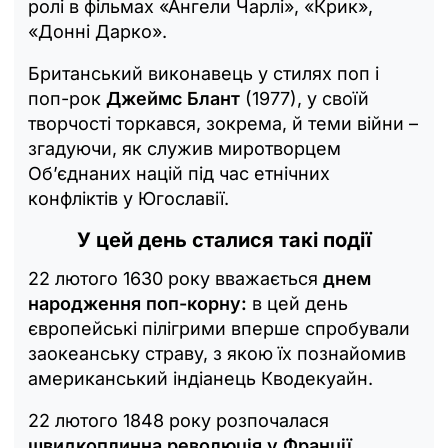
ролі в фільмах «Ангели Чарлі», «Крик»,
«Донні Дарко».
Британський виконавець у стилях поп і
поп-рок
Джеймс Блант
(1977), у своїй
творчості торкався, зокрема, й теми війни –
згадуючи, як служив миротворцем
Об’єднаних націй під час етнічних
конфліктів у Югославії.
У цей день сталися такі події
22 лютого 1630 року вважається
днем
народження поп-корну:
в цей день
європейські пілігрими вперше спробували
заокеанську страву, з якою їх познайомив
американський індіанець Кводекуайн.
22 лютого 1848 року розпочалася
швидкоплинна революція у Франції
,