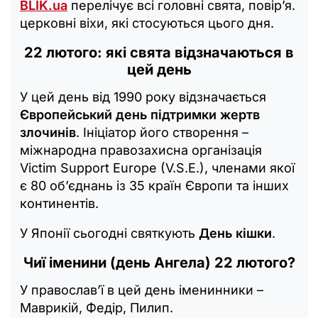
BLIK.ua
перелічує всі головні свята, повір’я.
церковні віхи, які стосуються цього дня.
22 лютого: які свята відзначаються в
цей день
У цей день від 1990 року відзначається
Європейський день підтримки жертв
злочинів
. Ініціатор його створення –
міжнародна правозахисна організація
Victim Support Europe (V.S.E.), членами якої
є 80 об’єднань із 35 країн Європи та інших
континентів.
У Японії сьогодні святкують
День кішки
.
Чиї іменини (день Ангела) 22 лютого?
У православ’ї в цей день іменинники –
Маврикій, Федір, Пилип.