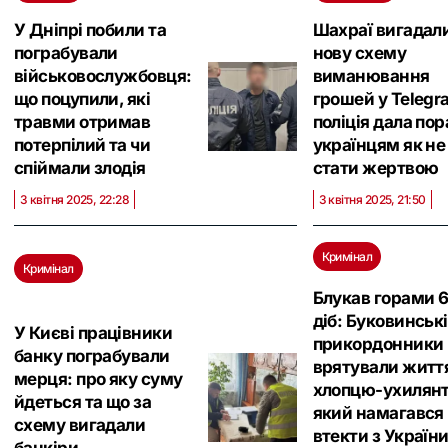
У Дніпрі побили та
Шахраї вигадал
пограбували
нову схему
військовослужбовця:
виманювання
що поцупили, які
грошей у Telegr
травми отримав
поліція дала по
потерпілий та чи
українцям як не
спіймали злодія
стати жертвою
3 квітня 2025, 22:28
3 квітня 2025, 21:50
Кримінал
Кримінал
Блукав горами 
діб: Буковинські
У Києві працівники
прикордонники
банку пограбували
врятували житт
мерця: про яку суму
хлопцю-ухилянт
йдеться та що за
який намагався
схему вигадали
втекти з України
банкіри