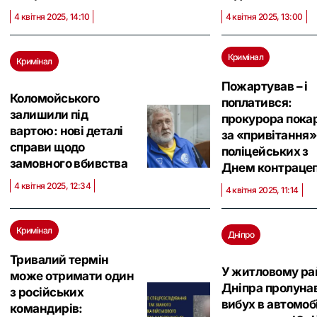
4 квітня 2025, 14:10
4 квітня 2025, 13:00
Кримінал
Кримінал
Пожартував – і
Коломойського
поплатився:
залишили під
прокурора пока
вартою: нові деталі
за «привітання»
справи щодо
поліцейських з
замовного вбивства
Днем контрацеп
4 квітня 2025, 12:34
4 квітня 2025, 11:14
Кримінал
Дніпро
Тривалий термін
У житловому ра
може отримати один
Дніпра пролуна
з російських
вибух в автомобі
командирів: