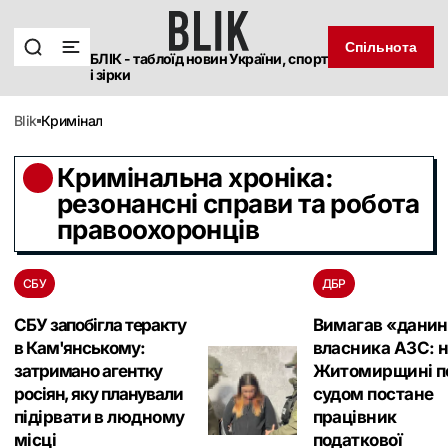
Спільнота
БЛІК - таблоїд новин України, спорт
і зірки
blik
Кримінал
Кримінальна хроніка:
резонансні справи та робота
правоохоронців
СБУ
ДБР
СБУ запобігла теракту
Вимагав «данин
в Кам'янському:
власника АЗС: 
затримано агентку
Житомирщині п
росіян, яку планували
судом постане
підірвати в людному
працівник
місці
податкової