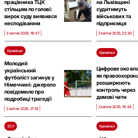
працівника ТЦК
на Львівщині
стільцем по голові:
судитимуть
вирок суду виявився
військових та
несподіваним
підприємця
3 квітня 2025, 18:47
2 квітня 2025, 22:30
Кримінал
Кримінал
Молодий
Цифрове око вл
український
як правоохоронц
футболіст загинув у
розширюють
Німеччині: джерело
контроль через
повідомило про
домові чати
подробиці трагедії
2 квітня 2025, 16:34
2 квітня 2025, 21:18
ЗСУ
Кримінал