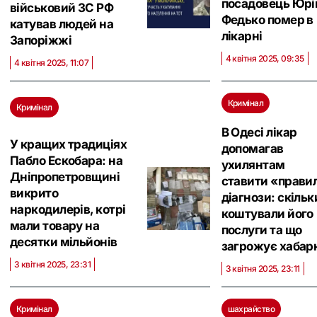
посадовець Юрі
військовий ЗС РФ
Федько помер в
катував людей на
лікарні
Запоріжжі
4 квітня 2025, 09:35
4 квітня 2025, 11:07
Кримінал
Кримінал
В Одесі лікар
У кращих традиціях
допомагав
Пабло Ескобара: на
ухилянтам
Дніпропетровщині
ставити «прави
викрито
діагнози: скільк
наркодилерів, котрі
коштували його
мали товару на
послуги та що
десятки мільйонів
загрожує хабар
3 квітня 2025, 23:31
3 квітня 2025, 23:11
Кримінал
шахрайство