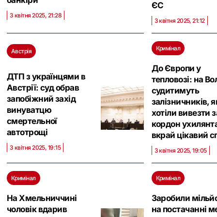
ЄС
3 квітня 2025, 21:28
3 квітня 2025, 21:12
Кримінал
Австрія
До Європи у
ДТП з українцями в
тепловозі: на Во
Австрії: суд обрав
судитимуть
запобіжний захід
залізничників, я
винуватцю
хотіли вивезти з
смертельної
кордон ухилянта
автотрощі
вкрай цікавий с
3 квітня 2025, 19:15
3 квітня 2025, 19:05
Кримінал
Кримінал
На Хмельниччині
Заробили мільй
чоловік вдарив
на постачанні м