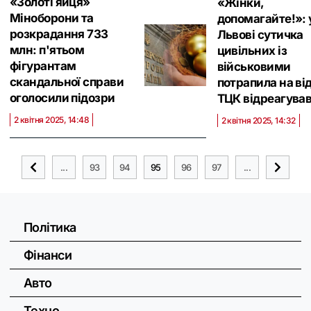
«Золоті яйця»
«Жінки,
Міноборони та
допомагайте!»: 
розкрадання 733
Львові сутичка
млн: п'ятьом
цивільних із
фігурантам
військовими
скандальної справи
потрапила на від
оголосили підозри
ТЦК відреагува
2 квітня 2025, 14:48
2 квітня 2025, 14:32
...
93
94
95
96
97
...
Політика
Фінанси
Авто
Техно