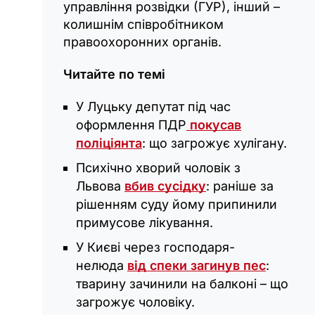
управління розвідки (ГУР), інший –
колишнім співробітником
правоохоронних органів.
Читайте по темі
У Луцьку депутат під час
оформлення ПДР
покусав
поліціянта
: що загрожує хулігану.
Психічно хворий чоловік з
Львова
вбив сусідку
: раніше за
рішенням суду йому припинили
примусове лікування.
У Києві через господаря-
нелюда
від спеки загинув пес
:
тварину зачинили на балконі – що
загрожує чоловіку.