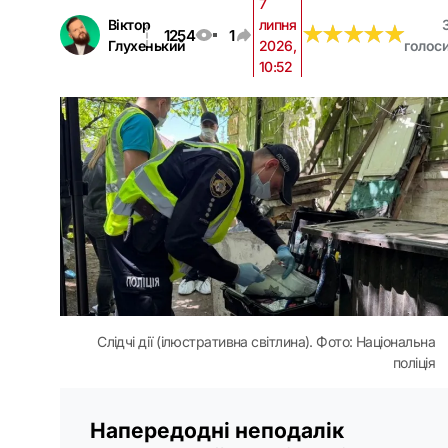
7
Віктор
липня
★
★
★
★
★
★
★
★
★
★
1254
1
Глухенький
2026,
голос
10:52
Слідчі дії (ілюстративна світлина). Фото: Національна
поліція
Напередодні неподалік