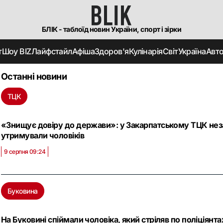
БЛІК - таблоїд новин України, спорт і зірки
т
Шоу BIZ
Лайфстайл
Афіша
Здоров'я
Кулінарія
Світ
Україна
Авт
Останні новини
ТЦК
«Знищує довіру до держави»: у Закарпатському ТЦК неза
утримували чоловіків
9 серпня 09:24
о
Буковина
На Буковині спіймали чоловіка, який стріляв по поліціянтах: