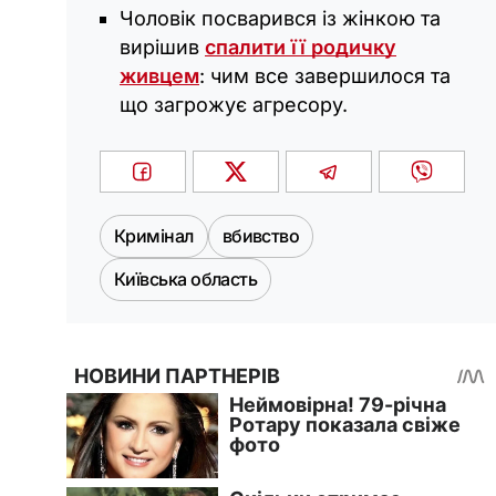
Чоловік посварився із жінкою та
вирішив
спалити її родичку
живцем
: чим все завершилося та
що загрожує агресору.
Кримінал
вбивство
Київська область