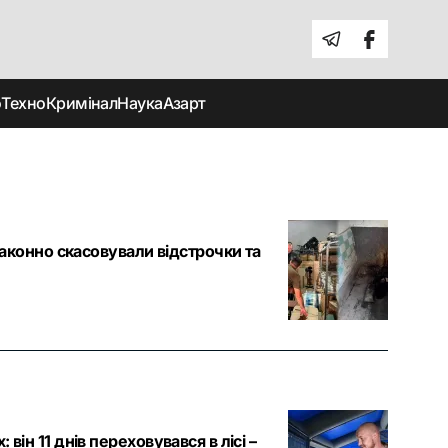
о
Техно
Кримінал
Наука
Азарт
конно скасовували відстрочки та
 він 11 днів переховувався в лісі –