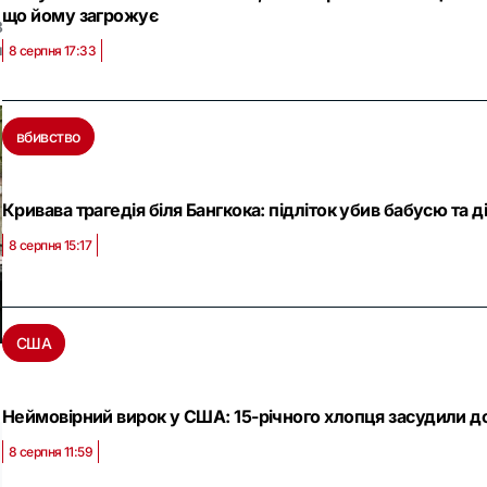
що йому загрожує
3
и
8 серпня 17:33
вбивство
Кривава трагедія біля Бангкока: підліток убив бабусю та д
8 серпня 15:17
США
Неймовірний вирок у США: 15-річного хлопця засудили до 1
8 серпня 11:59