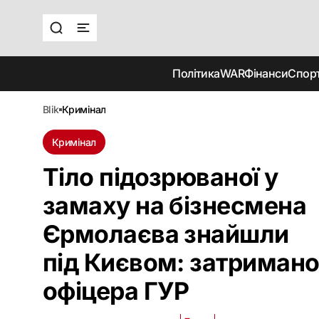
Політика
WAR
Фінанси
Спор
blik
кримінал
Кримінал
Тіло підозрюваної у
замаху на бізнесмена
Єрмолаєва знайшли
під Києвом: затриман
офіцера ГУР