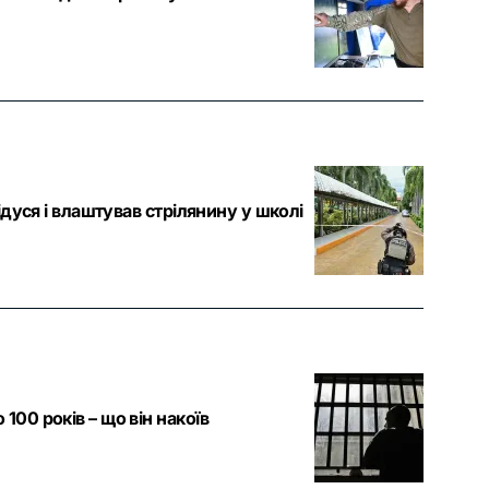
ідуся і влаштував стрілянину у школі
00 років – що він накоїв