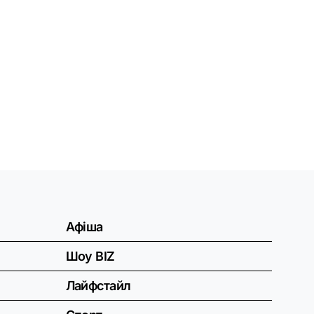
Афіша
Шоу BIZ
Лайфстайл