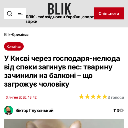
Спільнота
БЛІК - таблоїд новин України, спорт
і зірки
blik
кримінал
Кримінал
У Києві через господаря-нелюда
від спеки загинув пес: тварину
зачинили на балконі – що
загрожує чоловіку
★
★
★
★
★
★
★
★
★
★
3 голоси
3 липня 2026, 18:42
Віктор Глухенький
113