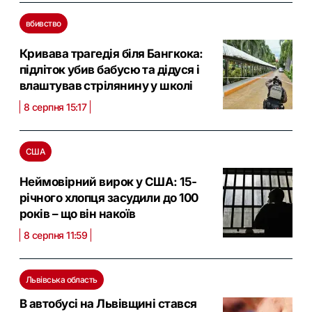
вбивство
Кривава трагедія біля Бангкока:
підліток убив бабусю та дідуся і
влаштував стрілянину у школі
8 серпня 15:17
США
Неймовірний вирок у США: 15-
річного хлопця засудили до 100
років – що він накоїв
8 серпня 11:59
Львівська область
В автобусі на Львівщині стався