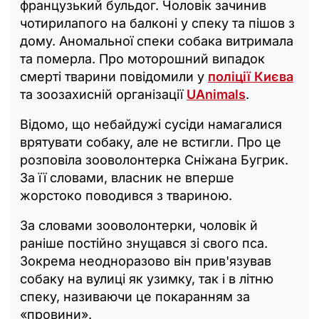
французький бульдог. Чоловік зачинив
чотирилапого на балконі у спеку та пішов з
дому. Аномальної спеки собака витримала
та померла. Про моторошний випадок
смерті тварини повідомили у
поліції Києва
та зоозахисній організації
UAnimals
.
Відомо, що небайдужі сусіди намагалися
врятувати собаку, але не встигли. Про це
розповіла зооволонтерка Сніжана Бугрик.
За її словами, власник не вперше
жорстоко поводився з твариною.
За словами зооволонтерки, чоловік й
раніше постійно знущався зі свого пса.
Зокрема неодноразово він прив'язував
собаку на вулиці як узимку, так і в літню
спеку, називаючи це покаранням за
«провини».