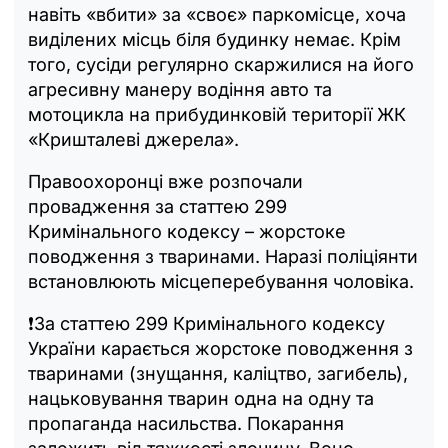
навіть «вбити» за «своє» паркомісце, хоча
виділених місць біля будинку немає. Крім
того, сусіди регулярно скаржилися на його
агресивну манеру водіння авто та
мотоцикла на прибудинковій території ЖК
«Кришталеві джерела».
Правоохоронці вже розпочали
провадження за статтею 299
Кримінального кодексу – жорстоке
поводження з тваринами. Наразі поліціянти
встановлюють місцеперебування чоловіка.
❗️За статтею 299 Кримінального кодексу
України карається жорстоке поводження з
тваринами (знущання, каліцтво, загибель),
нацьковування тварин одна на одну та
пропаганда насильства. Покарання