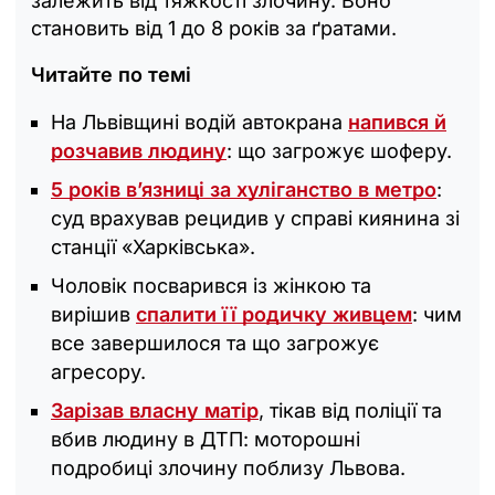
залежить від тяжкості злочину. Воно
становить від 1 до 8 років за ґратами.
Читайте по темі
На Львівщині водій автокрана
напився й
розчавив людину
: що загрожує шоферу.
5 років вʼязниці за хуліганство в метро
:
суд врахував рецидив у справі киянина зі
станції «Харківська».
Чоловік посварився із жінкою та
вирішив
спалити її родичку живцем
: чим
все завершилося та що загрожує
агресору.
Зарізав власну матір
, тікав від поліції та
вбив людину в ДТП: моторошні
подробиці злочину поблизу Львова.