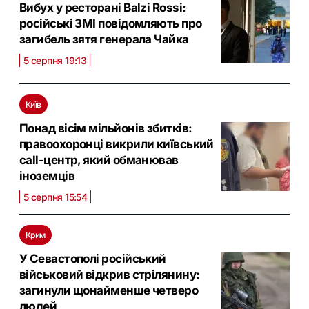
Вибух у ресторані Balzi Rossi:
російські ЗМІ повідомляють про
загибель зятя генерала Чайка
5 серпня 19:13
Київ
Понад вісім мільйонів збитків:
правоохоронці викрили київський
call-центр, який обманював
іноземців
5 серпня 15:54
Крим
У Севастополі російський
військовий відкрив стрілянину:
загинули щонайменше четверо
людей