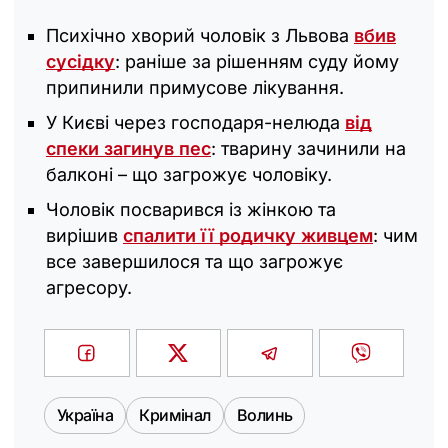
Психічно хворий чоловік з Львова
вбив
сусідку
: раніше за рішенням суду йому
припинили примусове лікування.
У Києві через господаря-нелюда
від
спеки загинув пес
: тварину зачинили на
балконі – що загрожує чоловіку.
Чоловік посварився із жінкою та
вирішив
спалити її родичку живцем
: чим
все завершилося та що загрожує
агресору.
Україна
Кримінал
Волинь