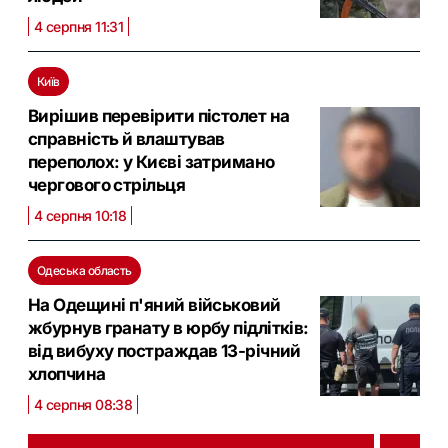
4 серпня 11:31
Київ
Вирішив перевірити пістолет на
справність й влаштував
переполох: у Києві затримано
чергового стрільця
4 серпня 10:18
Одеська область
На Одещині п'яний військовий
жбурнув гранату в юрбу підлітків:
від вибуху постраждав 13-річний
хлопчина
4 серпня 08:38