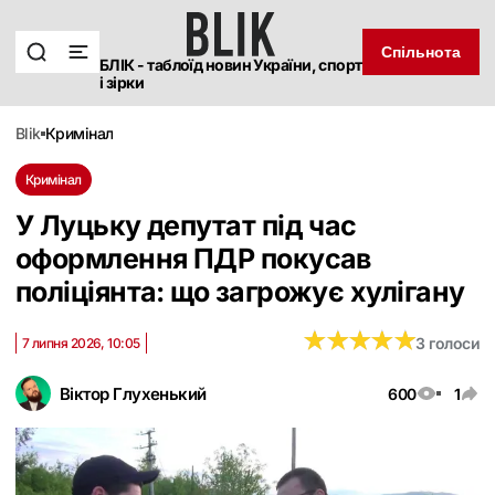
Спільнота
БЛІК - таблоїд новин України, спорт
і зірки
blik
кримінал
Кримінал
У Луцьку депутат під час
оформлення ПДР покусав
поліціянта: що загрожує хулігану
★
★
★
★
★
★
★
★
★
★
3 голоси
7 липня 2026, 10:05
Віктор Глухенький
600
1