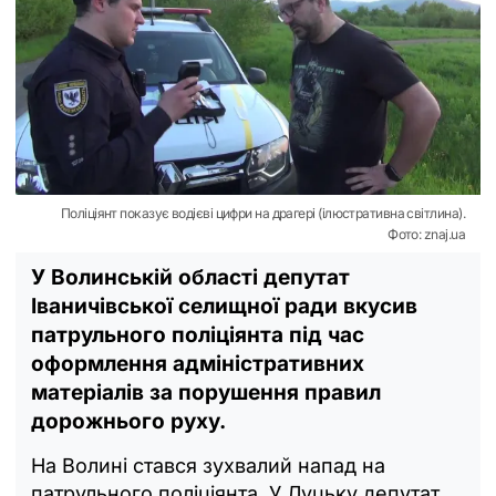
Поліціянт показує водієві цифри на драгері (ілюстративна світлина).
Фото: znaj.ua
У Волинській області депутат
Іваничівської селищної ради вкусив
патрульного поліціянта під час
оформлення адміністративних
матеріалів за порушення правил
дорожнього руху.
На Волині стався зухвалий напад на
патрульного поліціянта. У Луцьку депутат