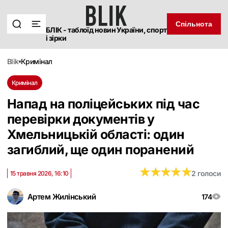
Спільнота
БЛІК - таблоїд новин України, спорт
і зірки
blik
кримінал
Кримінал
Напад на поліцейських під час
перевірки документів у
Хмельницькій області: один
загиблий, ще один поранений
★
★
★
★
★
★
★
★
★
★
2 голоси
15 травня 2026, 16:10
Артем Жилінський
174