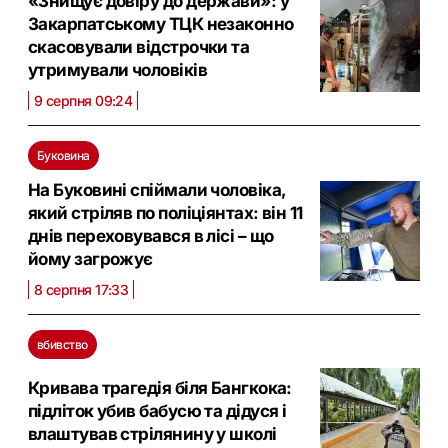
«Знищує довіру до держави»: у
Закарпатському ТЦК незаконно
скасовували відстрочки та
утримували чоловіків
9 серпня 09:24
Буковина
На Буковині спіймали чоловіка,
який стріляв по поліціянтах: він 11
днів переховувався в лісі – що
йому загрожує
8 серпня 17:33
вбивство
Кривава трагедія біля Бангкока:
підліток убив бабусю та дідуся і
влаштував стрілянину у школі