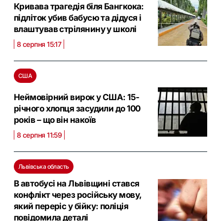
Кривава трагедія біля Бангкока:
підліток убив бабусю та дідуся і
влаштував стрілянину у школі
8 серпня 15:17
США
Неймовірний вирок у США: 15-
річного хлопця засудили до 100
років – що він накоїв
8 серпня 11:59
Львівська область
В автобусі на Львівщині стався
конфлікт через російську мову,
який переріс у бійку: поліція
повідомила деталі