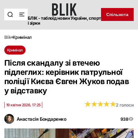
Спільнота
БЛІК - таблоїд новин України, спорт
і зірки
blik
кримінал
Кримінал
Після скандалу зі втечею
підлеглих: керівник патрульної
поліції Києва Євген Жуков подав
у відставку
★
★
★
★
★
★
★
★
★
★
2 голоси
19 квітня 2026, 17:25
Анастасія Бондаренко
938