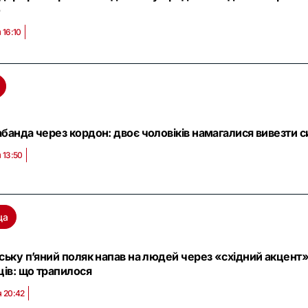
ю
 16:10
банда через кордон: двоє чоловіків намагалися вивезти си
 13:50
ща
ську п’яний поляк напав на людей через «східний акцент»
ців: що трапилося
я 20:42