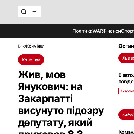
Політика
WAR
Фінанси
Спор
Остан
blik
кримінал
Львів
Кримінал
Жив, мов
В авто
повідо
Янукович: на
7 серпня
Закарпатті
висунуто підозру
вибух
депутату, який
Команд