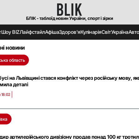
БЛІК - таблоїд новин України, спорт і зірки
т
Шоу BIZ
Лайфстайл
Афіша
Здоров'я
Кулінарія
Світ
Україна
Авт
ні новини
ська область
бусі на Львівщині стався конфлікт через російську мову, яки
мила деталі
 18:02
івка
ир артилерійського дивізіону продав понад 100 кг тротил