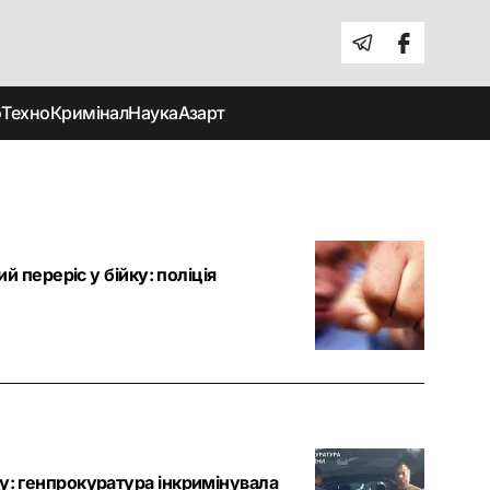
о
Техно
Кримінал
Наука
Азарт
й переріс у бійку: поліція
у: генпрокуратура інкримінувала