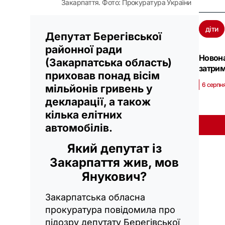
Закарпаття. Фото: Прокуратура України
діти
Депутат Берегівської
районної ради
Новона
(Закарпатська область)
затри
приховав понад вісім
6 серпня
мільйонів гривень у
декларації, а також
кілька елітних
автомобілів.
Який депутат із
Закарпаття жив, мов
Янукович?
Закарпатська обласна
прокуратура повідомила про
підозру депутату Берегівської