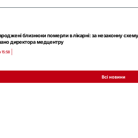
роджені близнюки померли в лікарні: за незаконну схем
мано директора медцентру
 15:58
Всі новини