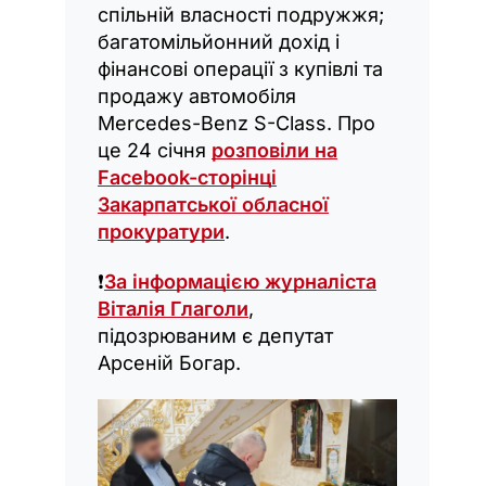
спільній власності подружжя;
багатомільйонний дохід і
фінансові операції з купівлі та
продажу автомобіля
Mercedes-Benz S-Class. Про
це 24 січня
розповіли на
Facebook-сторінці
Закарпатської обласної
прокуратури
.
❗️
За інформацією журналіста
Віталія Глаголи
,
підозрюваним є депутат
Арсеній Богар.