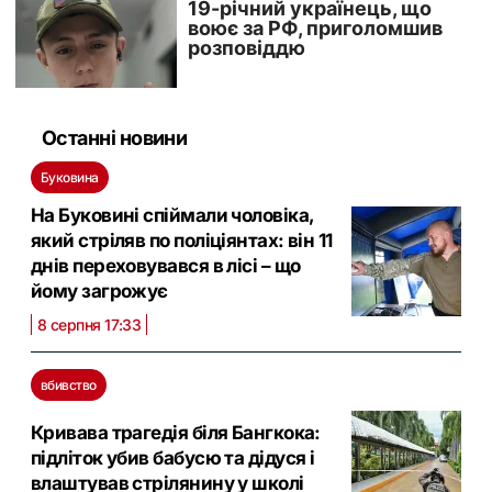
Останні новини
Буковина
На Буковині спіймали чоловіка,
який стріляв по поліціянтах: він 11
днів переховувався в лісі – що
йому загрожує
8 серпня 17:33
вбивство
Кривава трагедія біля Бангкока:
підліток убив бабусю та дідуся і
влаштував стрілянину у школі