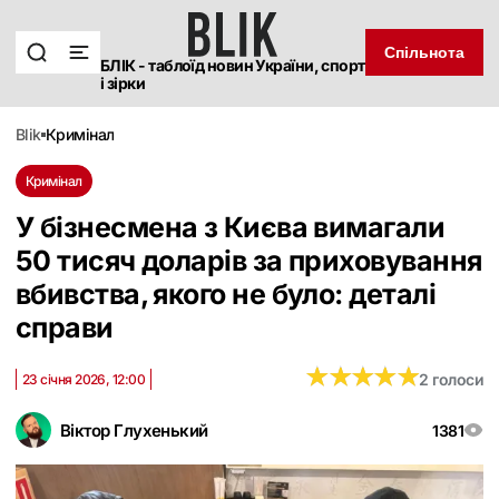
Спільнота
БЛІК - таблоїд новин України, спорт
і зірки
blik
кримінал
Кримінал
У бізнесмена з Києва вимагали
50 тисяч доларів за приховування
вбивства, якого не було: деталі
справи
★
★
★
★
★
★
★
★
★
★
2 голоси
23 січня 2026, 12:00
Віктор Глухенький
1381