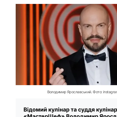
Володимир Ярославський. Фото: instagram
Відомий кулінар та суддя куліна
«МастерШеф» Володимир Яросл