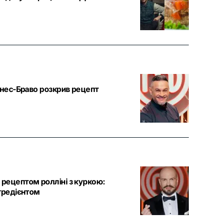
енес-Браво розкрив рецепт
рецептом ролліні з куркою:
гредієнтом