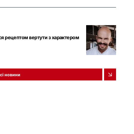
вся рецептом вертути з характером
сі новини