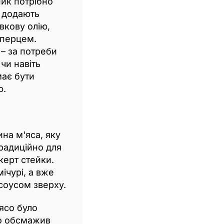
ник потрібно
і додають
вкову олію,
 перцем.
 – за потреби
чи навіть
має бути
ю.
ина м'яса, яку
радиційно для
керт стейки.
ічурі, а вже
соусом зверху.
ясо було
ьо обсмажив