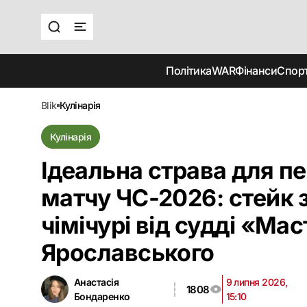
Політика
WAR
Фінанси
Спор
blik
кулінарія
Кулінарія
Ідеальна страва для п
матчу ЧС-2026: стейк 
чімічурі від судді «М
Ярославського
Анастасія
9 липня 2026,
1808
Бондаренко
15:10