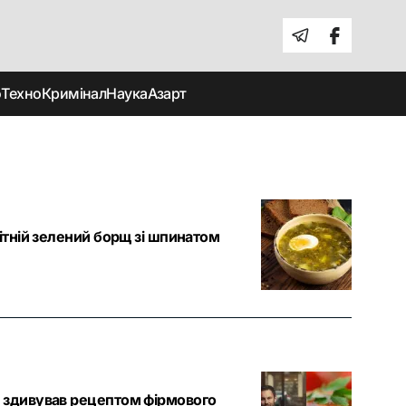
о
Техно
Кримінал
Наука
Азарт
ітній зелений борщ зі шпинатом
 здивував рецептом фірмового