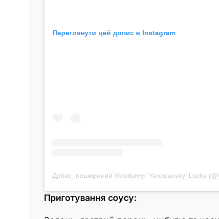
Переглянути цей допис в Instagram
Допис, поширений Volodymyr Yaroslavskyi Lucky (@y
Приготування соусу: