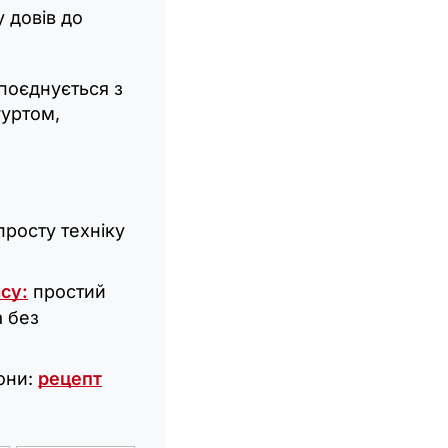
у довів до
поєднується з
гуртом,
просту техніку
асу:
простий
 без
они:
рецепт