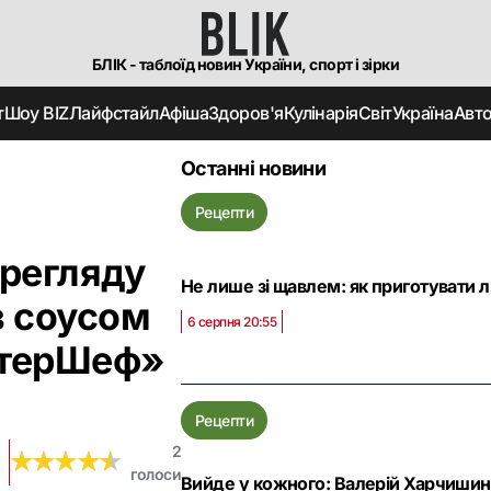
БЛІК - таблоїд новин України, спорт і зірки
т
Шоу BIZ
Лайфстайл
Афіша
Здоров'я
Кулінарія
Світ
Україна
Авт
Останні новини
Рецепти
ерегляду
Не лише зі щавлем: як приготувати л
з соусом
6 серпня 20:55
астерШеф»
Рецепти
2
★
★
★
★
★
★
★
★
★
★
голоси
Вийде у кожного: Валерій Харчишин