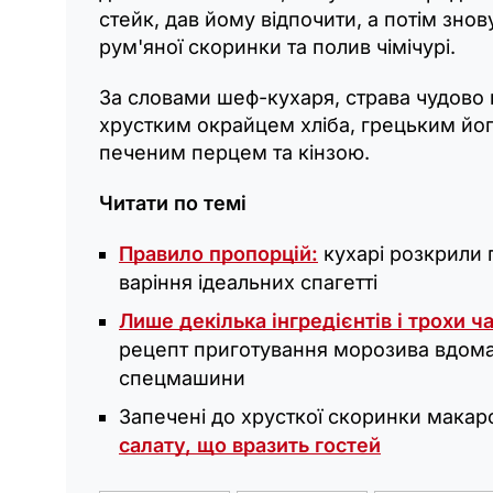
стейк, дав йому відпочити, а потім знов
рум'яної скоринки та полив чімічурі.
За словами шеф-кухаря, страва чудово 
хрустким окрайцем хліба, грецьким йо
печеним перцем та кінзою.
Читати по темі
Правило пропорцій:
кухарі розкрили 
варіння ідеальних спагетті
Лише декілька інгредієнтів і трохи ч
рецепт приготування морозива вдома
спецмашини
Запечені до хрусткої скоринки макар
салату, що вразить гостей