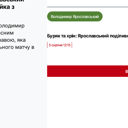
йка з
Володимир Ярославський
Володимир
асним
Буряк та хрін: Ярославський поділи
равою, яка
5 серпня 12:15
ьного матчу в
В