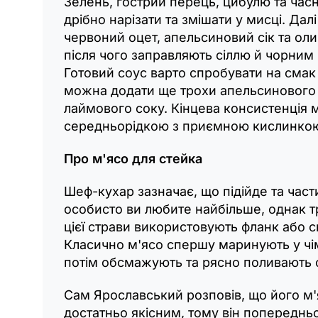
Зелень, гострий перець, цибулю та час
дрібно нарізати та змішати у мисці. Дал
червоний оцет, апельсиновий сік та оли
після чого заправляють сіллю й чорним
Готовий соус варто спробувати на смак
можна додати ще трохи апельсинового 
лаймового соку. Кінцева консистенція 
середньорідкою з приємною кислинко
Про м'ясо для стейка
Шеф-кухар зазначає, що підійде та част
особисто ви любите найбільше, однак т
цієї страви використовують фланк або с
Класично м'ясо спершу маринують у чім
потім обсмажують та рясно поливають 
Сам Ярославський розповів, що його м'
достатньо якісним, тому він попередн