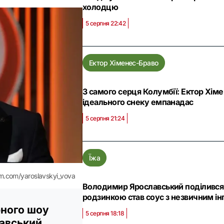
холодцю
5 серпня 22:42
Ектор Хіменес-Браво
З самого серця Колумбії: Ектор Хім
ідеального снеку емпанадас
5 серпня 21:24
Їжа
.com/yaroslavskyi_vova
Володимир Ярославський поділився 
родзинкою став соус з незвичним ін
рного шоу
5 серпня 18:18
авський