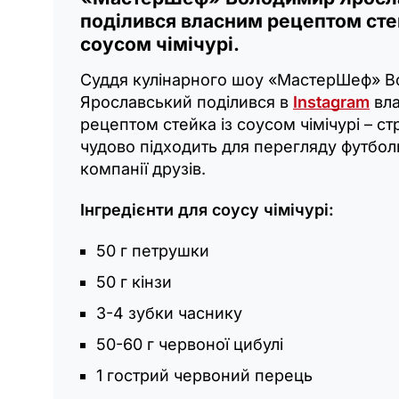
поділився власним рецептом сте
соусом чімічурі.
Суддя кулінарного шоу «МастерШеф» 
Ярославський поділився в
Instagram
вл
рецептом стейка із соусом чімічурі – ст
чудово підходить для перегляду футбол
компанії друзів.
Інгредієнти для соусу чімічурі:
50 г петрушки
50 г кінзи
3-4 зубки часнику
50-60 г червоної цибулі
1 гострий червоний перець