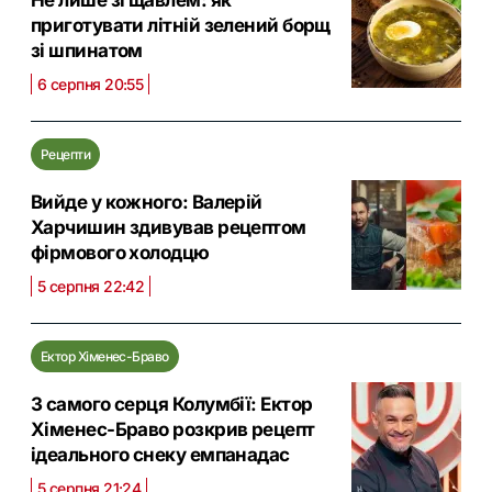
приготувати літній зелений борщ
зі шпинатом
6 серпня 20:55
Рецепти
Вийде у кожного: Валерій
Харчишин здивував рецептом
фірмового холодцю
5 серпня 22:42
Ектор Хіменес-Браво
З самого серця Колумбії: Ектор
Хіменес-Браво розкрив рецепт
ідеального снеку емпанадас
5 серпня 21:24