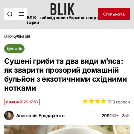
Спільнота
БЛІК - таблоїд новин України, спорт
і зірки
blik
кулінарія
Кулінарія
Сушені гриби та два види м'яса:
як зварити прозорий домашній
бульйон з екзотичними східними
нотками
★
★
★
★
★
★
★
★
★
★
3 голоси
6 липня 2026, 17:53
Анастасія Бондаренко
2992
3