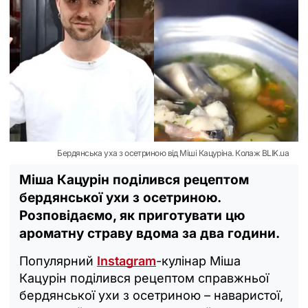
Бердянська уха з осетриною від Міші Кацуріна. Колаж BLIK.ua
Міша Кацурін поділився рецептом
бердянської ухи з осетриною.
Розповідаємо, як приготувати цю
ароматну страву вдома за два години.
Популярний
Instagram
-кулінар Міша
Кацурін поділився рецептом справжньої
бердянської ухи з осетриною – наваристої,