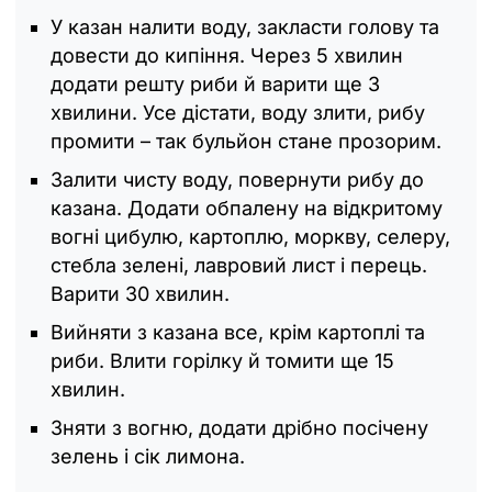
У казан налити воду, закласти голову та
довести до кипіння. Через 5 хвилин
додати решту риби й варити ще 3
хвилини. Усе дістати, воду злити, рибу
промити – так бульйон стане прозорим.
Залити чисту воду, повернути рибу до
казана. Додати обпалену на відкритому
вогні цибулю, картоплю, моркву, селеру,
стебла зелені, лавровий лист і перець.
Варити 30 хвилин.
Вийняти з казана все, крім картоплі та
риби. Влити горілку й томити ще 15
хвилин.
Зняти з вогню, додати дрібно посічену
зелень і сік лимона.