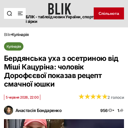
Спільнота
БЛІК - таблоїд новин України, спорт
і зірки
blik
кулінарія
Кулінарія
Бердянська уха з осетриною від
Міші Кацуріна: чоловік
Дорофєєвої показав рецепт
смачної юшки
★
★
★
★
★
★
★
★
★
★
2 голоси
5 червня 2026, 22:00
Анастасія Бондаренко
956
1