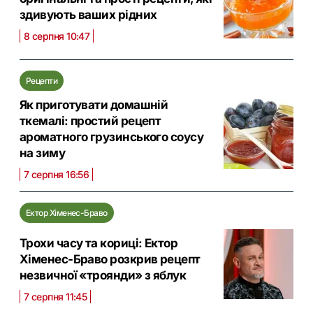
здивують ваших рідних
8 серпня 10:47
Рецепти
Як приготувати домашній
ткемалі: простий рецепт
ароматного грузинського соусу
на зиму
7 серпня 16:56
Ектор Хіменес-Браво
Трохи часу та кориці: Ектор
Хіменес-Браво розкрив рецепт
незвичної «троянди» з яблук
7 серпня 11:45