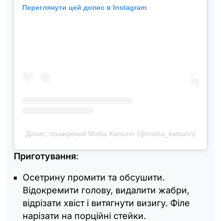
Переглянути цей допис в Instagram
Допис, поширений Misha Katsurin (@misha_katsurin)
Приготування
:
Осетрину промити та обсушити.
Відокремити голову, видалити жабри,
відрізати хвіст і витягнути визигу. Філе
нарізати на порційні стейки.