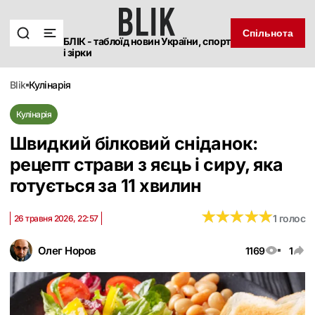
Спільнота
БЛІК - таблоїд новин України, спорт
і зірки
blik
кулінарія
Кулінарія
Швидкий білковий сніданок:
рецепт страви з яєць і сиру, яка
готується за 11 хвилин
★
★
★
★
★
★
★
★
★
★
1 голос
26 травня 2026, 22:57
Олег Норов
1169
1