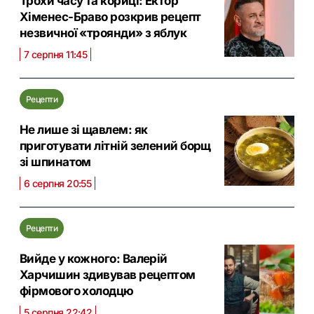
Трохи часу та кориці: Ектор
Хіменес-Браво розкрив рецепт
незвичної «троянди» з яблук
7 серпня 11:45
Рецепти
Не лише зі щавлем: як
приготувати літній зелений борщ
зі шпинатом
6 серпня 20:55
Рецепти
Вийде у кожного: Валерій
Харчишин здивував рецептом
фірмового холодцю
5 серпня 22:42