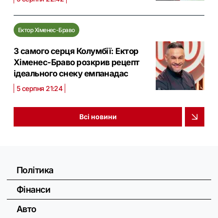
Ектор Хіменес-Браво
З самого серця Колумбії: Ектор
Хіменес-Браво розкрив рецепт
ідеального снеку емпанадас
5 серпня 21:24
Всі новини
Політика
Фінанси
Авто