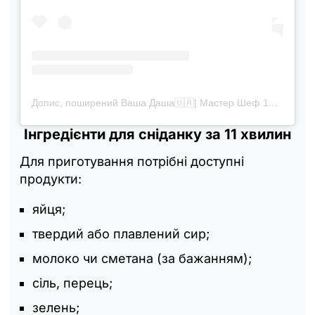
Допис, поширений Ваша Даша🇺🇦| Мастер Шеф 16 (@miss.daria)
Інгредієнти для сніданку за 11 хвилин
Для приготування потрібні доступні
продукти:
яйця;
твердий або плавлений сир;
молоко чи сметана (за бажанням);
сіль, перець;
зелень;